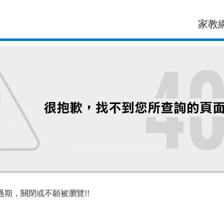
家教
過期，關閉或不願被瀏覽!!