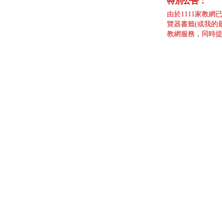
特別公告：
由於1111家教網
覽器書籤(或我的
教網服務，同時