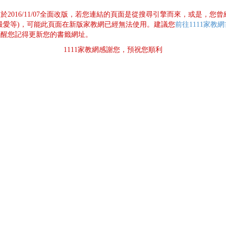
已於2016/11/07全面改版，若您連結的頁面是從搜尋引擎而來，或是，您
最愛等)，可能此頁面在新版家教網已經無法使用。建議您
前往1111家教
提醒您記得更新您的書籤網址。
1111家教網感謝您，預祝您順利