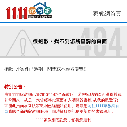
家教網首頁
找老師
找案件
抱歉, 此案件已過期，關閉或不願被瀏覽!!
特別公告：
由於1111家教網已於2016/11/07全面改版，若您連結的頁面是從搜尋
引擎而來，或是，您曾經將此頁面加入瀏覽器書籤(或我的最愛等)，
可能此頁面在新版家教網已經無法使用。建議您
前往1111家教網首
頁
體驗全新的家教網服務，同時提醒您記得更新您的書籤網址。
1111家教網感謝您，預祝您順利