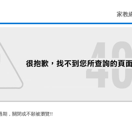
家教
過期，關閉或不願被瀏覽!!