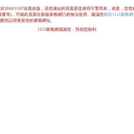
已於2016/11/07全面改版，若您連結的頁面是從搜尋引擎而來，或是，您
最愛等)，可能此頁面在新版家教網已經無法使用。建議您
前往1111家教
提醒您記得更新您的書籤網址。
1111家教網感謝您，預祝您順利