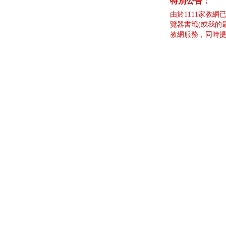
特別公告：
由於1111家教網
覽器書籤(或我的
教網服務，同時