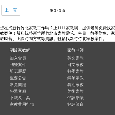
上一頁
第 3 / 3 頁
您在找新竹竹北家教工作嗎？上1111家教網，提供老師免費找家
教案件！幫您統整新竹縣竹北市家教需求、科目、教學對象、家
教時薪、上課時間方式等資訊。輕鬆找新竹竹北家教案件。
關於家教網
家教老師
加入會員
英文家教
刊登案件
日文家教
填寫履歷
數學家教
重要公告
鋼琴家教
常見問題
暑期家教
聯繫客服
美術家教
下載及工具
伴讀陪讀
家教費用行情
好評師資