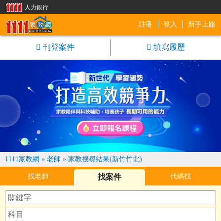
人力銀行
註冊
登入
新手上路
1111家教網
刊登案件
填寫履歷
1111家教網
»
老師
»
家教搜尋結果(新竹竹北)
找老師
找案件
代碼找