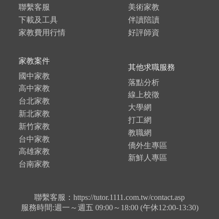
聯繫客服
美術家教
下載及工具
伴讀陪讀
家教費用行情
好評師資
家教案件
其他求職服務
國中家教
落點分析
高中家教
線上校徵
台北家教
大學網
新北家教
打工網
新竹家教
教職網
台中家教
僑外生專區
高雄家教
新鮮人專區
台南家教
聯繫客服：https://tutor.1111.com.tw/contact.asp
服務時間:週一～週五 09:00～18:00 (午休12:00-13:30)