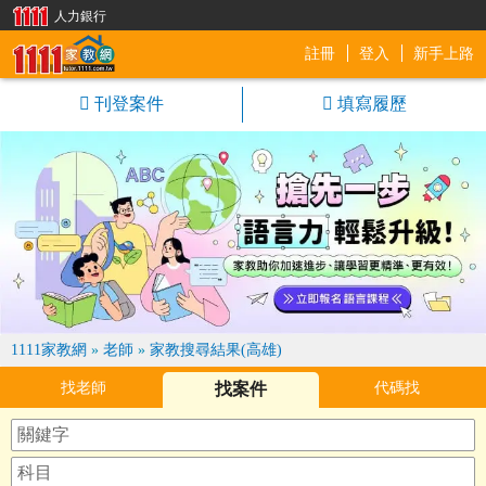
人力銀行
註冊
登入
新手上路
1111家教網
刊登案件
填寫履歷
1111家教網
»
老師
»
家教搜尋結果(高雄)
找老師
找案件
代碼找