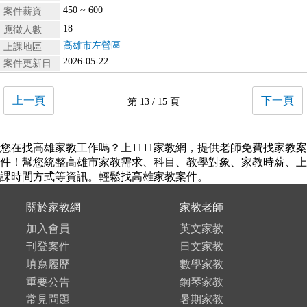
450 ~ 600
案件薪資
18
應徵人數
高雄市左營區
上課地區
2026-05-22
案件更新日
上一頁
下一頁
第 13 / 15 頁
您在找高雄家教工作嗎？上1111家教網，提供老師免費找家教案
件！幫您統整高雄市家教需求、科目、教學對象、家教時薪、上
課時間方式等資訊。輕鬆找高雄家教案件。
關於家教網
家教老師
加入會員
英文家教
刊登案件
日文家教
填寫履歷
數學家教
重要公告
鋼琴家教
常見問題
暑期家教