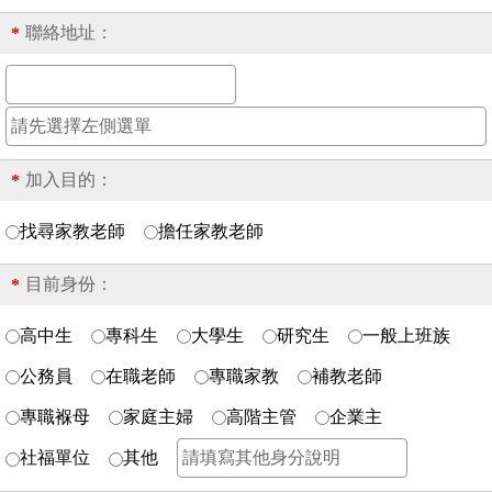
聯絡地址：
*
加入目的：
*
找尋家教老師
擔任家教老師
目前身份：
*
高中生
專科生
大學生
研究生
一般上班族
公務員
在職老師
專職家教
補教老師
專職褓母
家庭主婦
高階主管
企業主
社福單位
其他