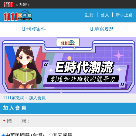
人力銀行
註冊
登入
新手上路
1111家教網
刊登案件
填寫履歷
1111家教網
»
加入會員
加入會員
國 籍：
*
中華民國籍 (台灣)
其它國籍