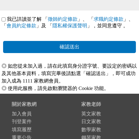
我已詳讀並了解 「
徵師約定條款
」、 「
求職約定條款
」、
「
會員約定條款
」及 「
隱私權保護聲明
」，並同意遵守
。
確認送出
◎ 如您從未加入過，請在此填寫身分證字號、要設定的密碼以
及其他基本資料，填寫完畢後請點選「確認送出」，即可成功
加入成為 1111 家教網會員。
◎ 使用此服務，請先啟動瀏覽器的 Cookie 功能。
關於家教網
家教老師
加入會員
英文家教
刊登案件
日文家教
填寫履歷
數學家教
重要公告
鋼琴家教