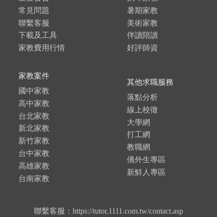
常見問題
暑期家教
聯繫客服
美術家教
下載及工具
伴讀陪讀
家教費用行情
好評師資
家教案件
其他求職服務
國中家教
落點分析
高中家教
線上校徵
台北家教
大學網
新北家教
打工網
新竹家教
教職網
台中家教
僑外生專區
高雄家教
新鮮人專區
台南家教
聯繫客服：https://tutor.1111.com.tw/contact.asp