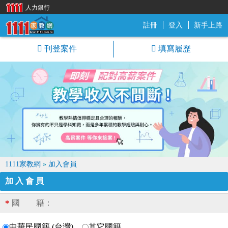
人力銀行
註冊
登入
新手上路
1111家教網
刊登案件
填寫履歷
1111家教網
»
加入會員
加入會員
國 籍：
*
中華民國籍 (台灣)
其它國籍