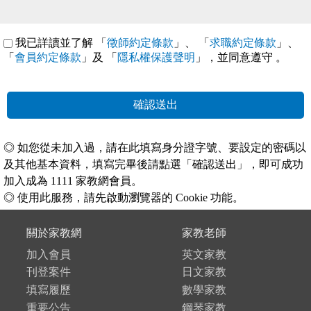
我已詳讀並了解 「
徵師約定條款
」、 「
求職約定條款
」、
「
會員約定條款
」及 「
隱私權保護聲明
」，並同意遵守
。
確認送出
◎ 如您從未加入過，請在此填寫身分證字號、要設定的密碼以
及其他基本資料，填寫完畢後請點選「確認送出」，即可成功
加入成為 1111 家教網會員。
◎ 使用此服務，請先啟動瀏覽器的 Cookie 功能。
關於家教網
家教老師
加入會員
英文家教
刊登案件
日文家教
填寫履歷
數學家教
重要公告
鋼琴家教