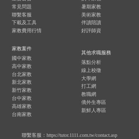
常見問題
暑期家教
聯繫客服
美術家教
下載及工具
伴讀陪讀
家教費用行情
好評師資
家教案件
其他求職服務
國中家教
落點分析
高中家教
線上校徵
台北家教
大學網
新北家教
打工網
新竹家教
教職網
台中家教
僑外生專區
高雄家教
新鮮人專區
台南家教
聯繫客服：https://tutor.1111.com.tw/contact.asp