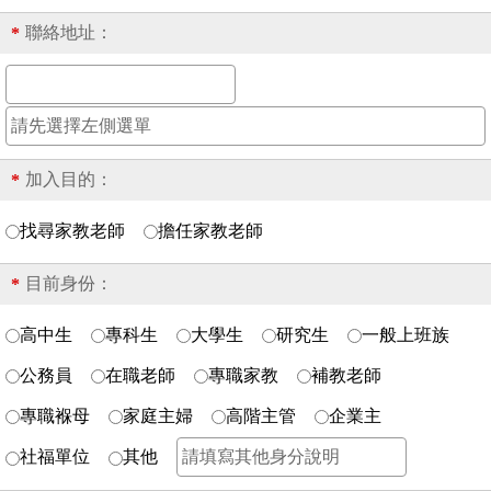
聯絡地址：
*
加入目的：
*
找尋家教老師
擔任家教老師
目前身份：
*
高中生
專科生
大學生
研究生
一般上班族
公務員
在職老師
專職家教
補教老師
專職褓母
家庭主婦
高階主管
企業主
社福單位
其他