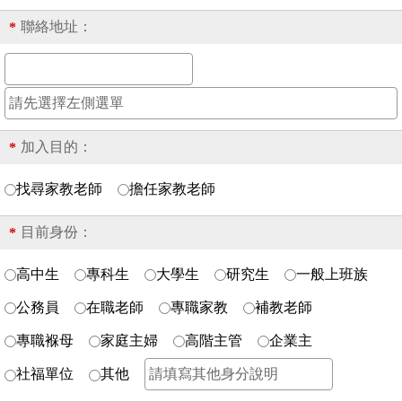
聯絡地址：
*
加入目的：
*
找尋家教老師
擔任家教老師
目前身份：
*
高中生
專科生
大學生
研究生
一般上班族
公務員
在職老師
專職家教
補教老師
專職褓母
家庭主婦
高階主管
企業主
社福單位
其他