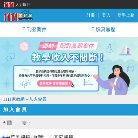
人力銀行
註冊
登入
新手上路
1111家教網
刊登案件
填寫履歷
1111家教網
»
加入會員
加入會員
國 籍：
*
中華民國籍 (台灣)
其它國籍