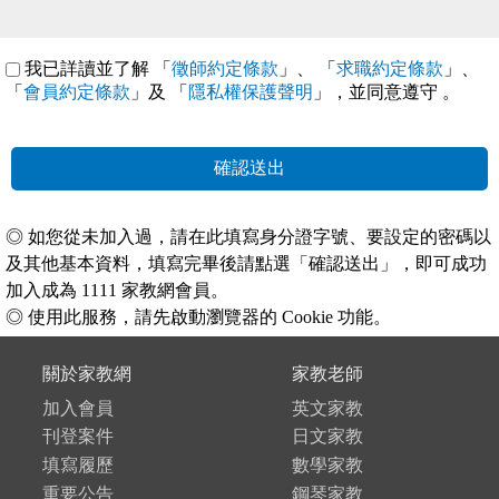
我已詳讀並了解 「
徵師約定條款
」、 「
求職約定條款
」、
「
會員約定條款
」及 「
隱私權保護聲明
」，並同意遵守
。
確認送出
◎ 如您從未加入過，請在此填寫身分證字號、要設定的密碼以
及其他基本資料，填寫完畢後請點選「確認送出」，即可成功
加入成為 1111 家教網會員。
◎ 使用此服務，請先啟動瀏覽器的 Cookie 功能。
關於家教網
家教老師
加入會員
英文家教
刊登案件
日文家教
填寫履歷
數學家教
重要公告
鋼琴家教