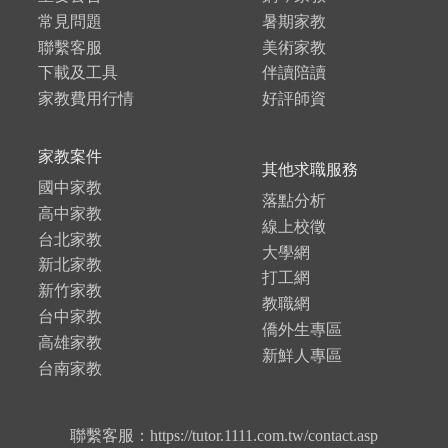
常見問題
暑期家教
聯繫客服
美術家教
下載及工具
伴讀陪讀
家教費用行情
好評師資
家教案件
其他求職服務
國中家教
落點分析
高中家教
線上校徵
台北家教
大學網
新北家教
打工網
新竹家教
教職網
台中家教
僑外生專區
高雄家教
新鮮人專區
台南家教
聯繫客服：https://tutor.1111.com.tw/contact.asp