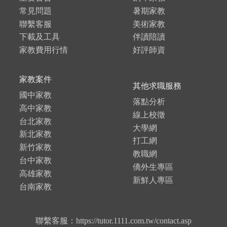
常見問題
暑期家教
聯繫客服
美術家教
下載及工具
伴讀陪讀
家教費用行情
好評師資
家教案件
其他求職服務
國中家教
落點分析
高中家教
線上校徵
台北家教
大學網
新北家教
打工網
新竹家教
教職網
台中家教
僑外生專區
高雄家教
新鮮人專區
台南家教
聯繫客服：https://tutor.1111.com.tw/contact.asp