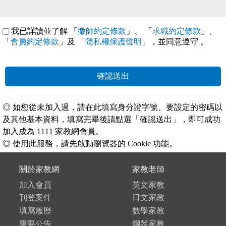
我已詳讀並了解 「
徵師約定條款
」、 「
求職約定條款
」、
「
會員約定條款
」及 「
隱私權保護聲明
」，並同意遵守
。
確認送出
◎ 如您從未加入過，請在此填寫身分證字號、要設定的密碼以
及其他基本資料，填寫完畢後請點選「確認送出」，即可成功
加入成為 1111 家教網會員。
◎ 使用此服務，請先啟動瀏覽器的 Cookie 功能。
關於家教網
家教老師
加入會員
英文家教
刊登案件
日文家教
填寫履歷
數學家教
重要公告
鋼琴家教