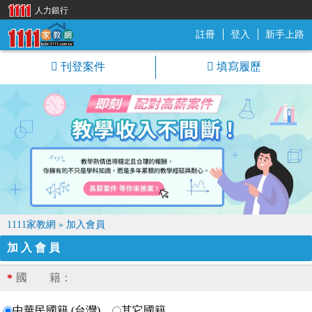
人力銀行
註冊
登入
新手上路
1111家教網
刊登案件
填寫履歷
1111家教網
»
加入會員
加入會員
國 籍：
*
中華民國籍 (台灣)
其它國籍