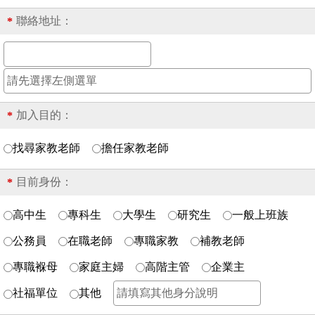
聯絡地址：
*
加入目的：
*
找尋家教老師
擔任家教老師
目前身份：
*
高中生
專科生
大學生
研究生
一般上班族
公務員
在職老師
專職家教
補教老師
專職褓母
家庭主婦
高階主管
企業主
社福單位
其他