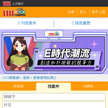
人力銀行
註冊
登入
新手上路
1111家教網
刊登案件
填寫履歷
1111家教網
»
老師
»
家教搜尋結果()
找老師
找案件
代碼找