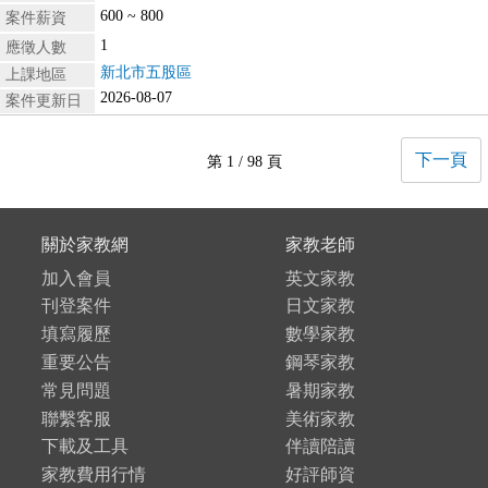
600 ~ 800
案件薪資
1
應徵人數
新北市五股區
上課地區
2026-08-07
案件更新日
下一頁
第 1 / 98 頁
關於家教網
家教老師
加入會員
英文家教
刊登案件
日文家教
填寫履歷
數學家教
重要公告
鋼琴家教
常見問題
暑期家教
聯繫客服
美術家教
下載及工具
伴讀陪讀
家教費用行情
好評師資