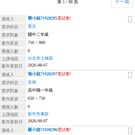
下一頁
第 1 / 98 頁
簡小姐
71928295
需試教!
連絡人
英文
需求科目
國中二年級
需求對象
750 ~ 800
案件薪資
8
應徵人數
台北市士林區
上課地區
2026-08-07
案件更新日
張小姐
71928297
需試教!
連絡人
吉他
需求科目
高中職一年級
需求對象
650 ~ 750
案件薪資
0
應徵人數
新竹市東區
上課地區
2026-08-07
案件更新日
羅小姐
71928296
需試教!
連絡人