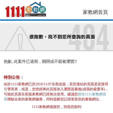
家教網首頁
找老師
找案件
抱歉, 此案件已過期，關閉或不願被瀏覽!!
特別公告：
由於1111家教網已於2016/11/07全面改版，若您連結的頁面是從搜尋
引擎而來，或是，您曾經將此頁面加入瀏覽器書籤(或我的最愛等)，
可能此頁面在新版家教網已經無法使用。建議您
前往1111家教網首
頁
體驗全新的家教網服務，同時提醒您記得更新您的書籤網址。
1111家教網感謝您，預祝您順利