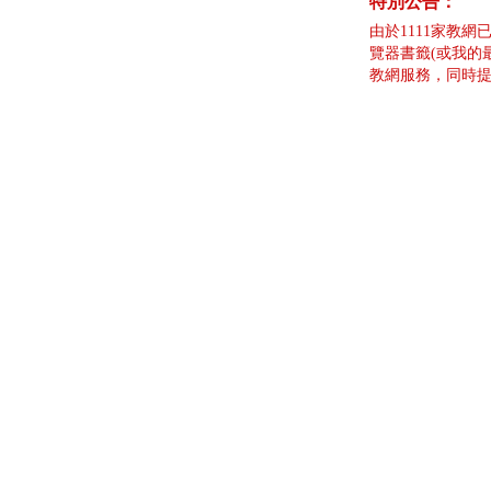
特別公告：
由於1111家教網
覽器書籤(或我的
教網服務，同時