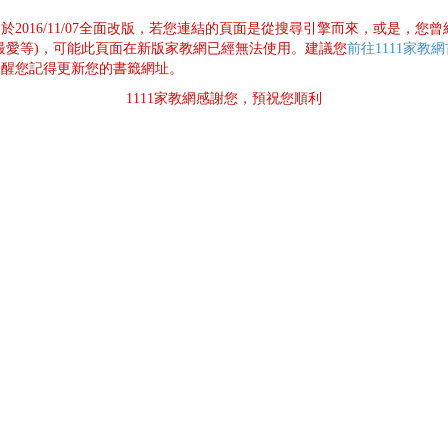
已於2016/11/07全面改版，若您連結的頁面是從搜尋引擎而來，或是，您
最愛等)，可能此頁面在新版家教網已經無法使用。建議您
前往1111家教
提醒您記得更新您的書籤網址。
1111家教網感謝您，預祝您順利