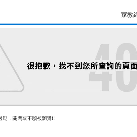
家教
過期，關閉或不願被瀏覽!!