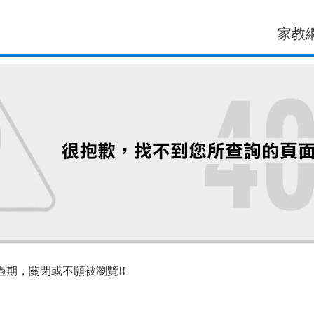
家教
過期，關閉或不願被瀏覽!!