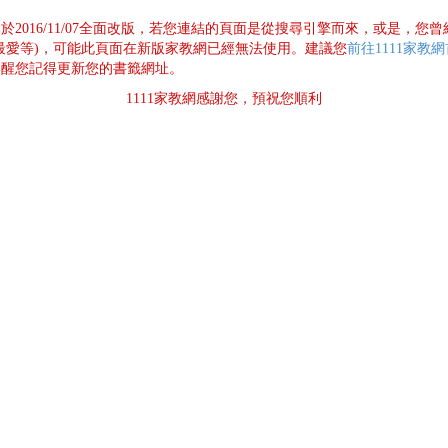
已於2016/11/07全面改版，若您連結的頁面是從搜尋引擎而來，或是，您
最愛等)，可能此頁面在新版家教網已經無法使用。建議您
前往1111家教
提醒您記得更新您的書籤網址。
1111家教網感謝您，預祝您順利