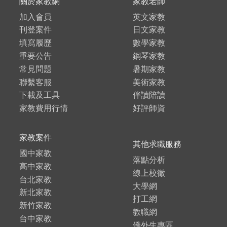
關於家教網
家教老師
加入會員
英文家教
刊登案件
日文家教
填寫履歷
數學家教
重要公告
鋼琴家教
常見問題
暑期家教
聯繫客服
美術家教
下載及工具
伴讀陪讀
家教費用行情
好評師資
家教案件
其他求職服務
國中家教
落點分析
高中家教
線上校徵
台北家教
大學網
新北家教
打工網
新竹家教
教職網
台中家教
僑外生專區