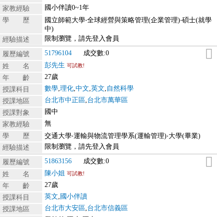
國小伴讀0~1年
家教經驗
學 歷
國立師範大學‧全球經營與策略管理(企業管理)‧碩士(就學
中)
限制瀏覽，請先登入會員
經驗描述
51796104
成交數:0
履歷編號
彭先生
姓 名
可試教!
27歲
年 齡
數學
,
理化
,
中文
,
英文
,
自然科學
授課科目
台北市中正區
,
台北市萬華區
授課地區
國中
授課對象
無
家教經驗
學 歷
交通大學‧運輸與物流管理學系(運輸管理)‧大學(畢業)
限制瀏覽，請先登入會員
經驗描述
51863156
成交數:0
履歷編號
陳小姐
姓 名
可試教!
27歲
年 齡
英文
,
國小伴讀
授課科目
台北市大安區
,
台北市信義區
授課地區