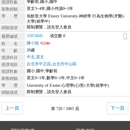
學齡前,國小,國中
授課對象
英文3~4年,國小伴讀0~1年
家教經驗
學 歷
埃默里大學 Emory University‧神經學 行為生物學(牙醫)‧
大學(就學中)
限制瀏覽，請先登入會員
經驗描述
51874945
成交數:0
履歷編號
陳小姐
姓 名
可試教!
26歲
年 齡
中文
,
英文
授課科目
台北市中正區
,
台北市中山區
授課地區
國小,國中,學齡前
授課對象
英文0~1年,數學0~1年,中文0~1年
家教經驗
學 歷
University of Exeter‧心理學(心理)‧大學(就學中)
限制瀏覽，請先登入會員
經驗描述
上一頁
下一頁
第 720 / 1065 頁