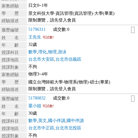
日文0~1年
家教經驗
學 歷
景文科技大學‧資訊管理(資訊管理)‧大學(畢業)
限制瀏覽，請先登入會員
經驗描述
51796311
成交數:0
履歷編號
王先生
姓 名
可試教!
32歲
年 齡
數學
,
理化
,
物理
,
游泳
授課科目
台北市大安區
,
台北市信義區
授課地區
不拘
授課對象
物理3~4年
家教經驗
學 歷
國立台灣師範大學‧物理系(物理)‧碩士(畢業)
限制瀏覽，請先登入會員
經驗描述
51780832
成交數:0
履歷編號
粟小姐
姓 名
可試教!
30歲
年 齡
數學
,
英文
,
國小伴讀
,
國中伴讀
授課科目
台北市中正區
,
台北市北投區
授課地區
不拘
授課對象