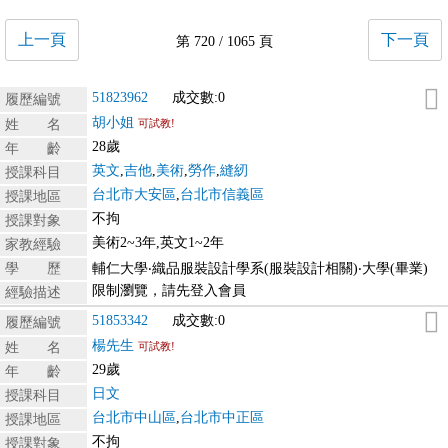
上一頁
下一頁
第 720 / 1065 頁
51823962
成交數:0
履歷編號
胡小姐
姓 名
可試教!
28歲
年 齡
英文
,
吉他
,
美術
,
勞作
,
縫紉
授課科目
台北市大安區
,
台北市信義區
授課地區
不拘
授課對象
美術2~3年,英文1~2年
家教經驗
學 歷
輔仁大學‧織品服裝設計學系(服裝設計相關)‧大學(畢業)
限制瀏覽，請先登入會員
經驗描述
51853342
成交數:0
履歷編號
楊先生
姓 名
可試教!
29歲
年 齡
日文
授課科目
台北市中山區
,
台北市中正區
授課地區
不拘
授課對象