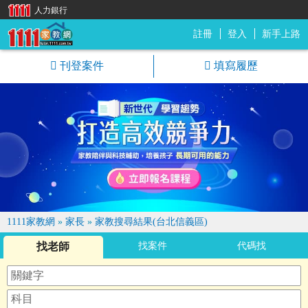
人力銀行
註冊
登入
新手上路
1111家教網
刊登案件
填寫履歷
1111家教網
»
家長
»
家教搜尋結果(台北信義區)
找老師
找案件
代碼找