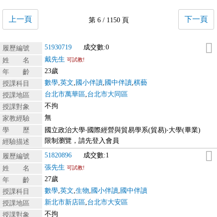
上一頁
下一頁
第 6 / 1150 頁
51930719
成交數:0
履歷編號
戴先生
姓 名
可試教!
23歲
年 齡
數學
,
英文
,
國小伴讀
,
國中伴讀
,
棋藝
授課科目
台北市萬華區
,
台北市大同區
授課地區
不拘
授課對象
無
家教經驗
學 歷
國立政治大學‧國際經營與貿易學系(貿易)‧大學(畢業)
限制瀏覽，請先登入會員
經驗描述
51820896
成交數:1
履歷編號
張先生
姓 名
可試教!
27歲
年 齡
數學
,
英文
,
生物
,
國小伴讀
,
國中伴讀
授課科目
新北市新店區
,
台北市大安區
授課地區
不拘
授課對象