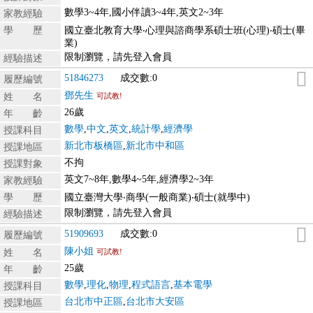
數學3~4年,國小伴讀3~4年,英文2~3年
家教經驗
學 歷
國立臺北教育大學‧心理與諮商學系碩士班(心理)‧碩士(畢
業)
限制瀏覽，請先登入會員
經驗描述
51846273
成交數:0
履歷編號
鄧先生
姓 名
可試教!
26歲
年 齡
數學
,
中文
,
英文
,
統計學
,
經濟學
授課科目
新北市板橋區
,
新北市中和區
授課地區
不拘
授課對象
英文7~8年,數學4~5年,經濟學2~3年
家教經驗
學 歷
國立臺灣大學‧商學(一般商業)‧碩士(就學中)
限制瀏覽，請先登入會員
經驗描述
51909693
成交數:0
履歷編號
陳小姐
姓 名
可試教!
25歲
年 齡
數學
,
理化
,
物理
,
程式語言
,
基本電學
授課科目
台北市中正區
,
台北市大安區
授課地區