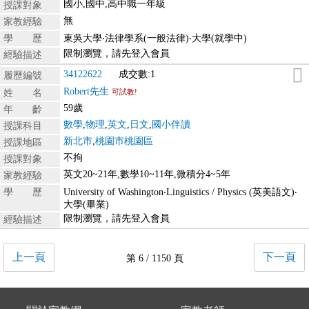
國小,國中,高中職一年級
授課對象
無
家教經驗
學 歷
東吳大學‧法律學系(一般法律)‧大學(就學中)
限制瀏覽，請先登入會員
經驗描述
34122622
成交數:1
履歷編號
Robert先生
姓 名
可試教!
59歲
年 齡
數學
,
物理
,
英文
,
日文
,
國小伴讀
授課科目
新北市
,
桃園市桃園區
授課地區
不拘
授課對象
英文20~21年,數學10~11年,微積分4~5年
家教經驗
學 歷
University of Washington‧Linguistics / Physics (英美語文)‧
大學(畢業)
限制瀏覽，請先登入會員
經驗描述
上一頁
下一頁
第 6 / 1150 頁