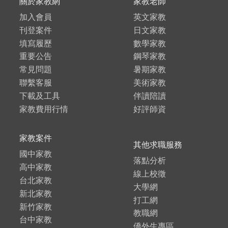
關於家教網
家教老師
加入會員
英文家教
刊登案件
日文家教
填寫履歷
數學家教
重要公告
鋼琴家教
常見問題
暑期家教
聯繫客服
美術家教
下載及工具
伴讀陪讀
家教費用行情
好評師資
家教案件
其他求職服務
國中家教
落點分析
高中家教
線上校徵
台北家教
大學網
新北家教
打工網
新竹家教
教職網
台中家教
僑外生專區