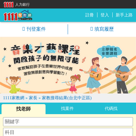
人力銀行
註冊
登入
新手上路
1111家教網
刊登案件
填寫履歷
1111家教網
»
家長
»
家教搜尋結果(台北中正區)
找老師
找案件
代碼找