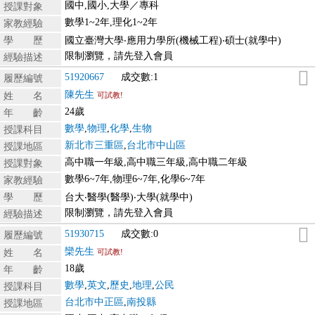
國中,國小,大學／專科
授課對象
數學1~2年,理化1~2年
家教經驗
學 歷
國立臺灣大學‧應用力學所(機械工程)‧碩士(就學中)
限制瀏覽，請先登入會員
經驗描述
51920667
成交數:1
履歷編號
陳先生
姓 名
可試教!
24歲
年 齡
數學
,
物理
,
化學
,
生物
授課科目
新北市三重區
,
台北市中山區
授課地區
高中職一年級,高中職三年級,高中職二年級
授課對象
數學6~7年,物理6~7年,化學6~7年
家教經驗
學 歷
台大‧醫學(醫學)‧大學(就學中)
限制瀏覽，請先登入會員
經驗描述
51930715
成交數:0
履歷編號
欒先生
姓 名
可試教!
18歲
年 齡
數學
,
英文
,
歷史
,
地理
,
公民
授課科目
台北市中正區
,
南投縣
授課地區