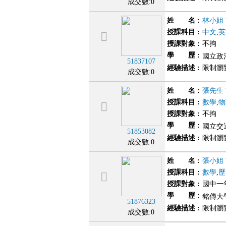
成交數:0
姓 名
:
林小姐
授課科目
:
中文
,
英
授課對象
:
不拘
學 歷
:
國立政治
51837107
經驗描述
:
限制瀏
成交數:0
姓 名
:
張先生
授課科目
:
數學
,
物
授課對象
:
不拘
學 歷
:
國立交通
51853082
經驗描述
:
限制瀏
成交數:0
姓 名
:
張小姐
授課科目
:
數學
,
歷
授課對象
:
國中一
學 歷
:
銘傳大學
51876323
經驗描述
:
限制瀏
成交數:0