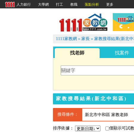
大學網
打工
教職
落點分析
更多
人力銀行
1111
1111家教網
»
家長
»
家教搜尋結果(新北中
找老師
找案件
家教搜尋結果(新北中和區)
搜尋條件：
新北市中和區 家教老師
排序依據：
僅顯示可試