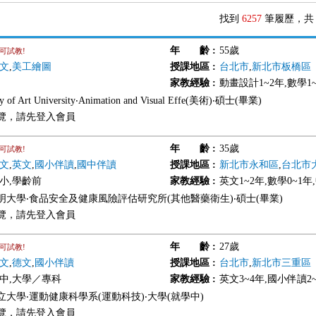
找到
6257
筆履歷，
年 齡
:
55歲
可試教!
文
,
美工繪圖
授課地區
:
台北市
,
新北市板橋區
家教經驗
:
動畫設計1~2年,數學1
y of Art University‧Animation and Visual Effe(美術)‧碩士(畢業)
覽，請先登入會員
年 齡
:
35歲
可試教!
文
,
英文
,
國小伴讀
,
國中伴讀
授課地區
:
新北市永和區
,
台北市
國小,學齡前
家教經驗
:
英文1~2年,數學0~1年
明大學‧食品安全及健康風險評估研究所(其他醫藥衛生)‧碩士(畢業)
覽，請先登入會員
年 齡
:
27歲
可試教!
文
,
德文
,
國小伴讀
授課地區
:
台北市
,
新北市三重區
國中,大學／專科
家教經驗
:
英文3~4年,國小伴讀2
立大學‧運動健康科學系(運動科技)‧大學(就學中)
覽，請先登入會員