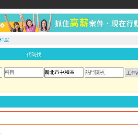
家教網
和區)
代碼找
教