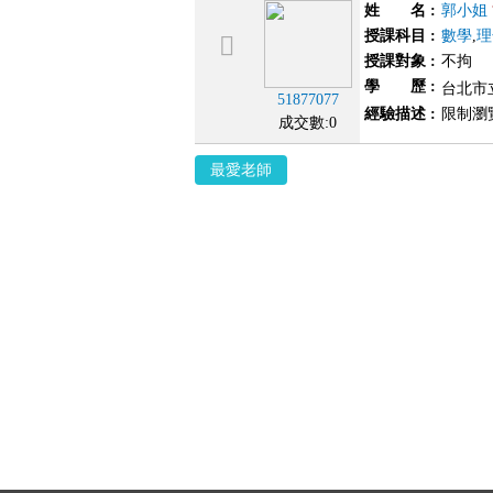
姓 名
:
郭小姐
授課科目
:
數學
,
理
授課對象
:
不拘
學 歷
:
台北市
51877077
經驗描述
:
限制瀏
成交數:0
最愛老師