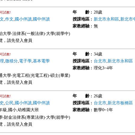
年 齡
:
28歲
可試教!
文
,
作文
,
國小伴讀
,
國中伴讀
授課地區
:
新北市永和區
,
新北市
家教經驗
:
無
大學‧法律系(一般法律)‧大學(就學中)
覽，請先登入會員
年 齡
:
34歲
可試教!
理
,
微積分
,
電子學
,
基本電學
授課地區
:
台北市
,
新北市永和區
家教經驗
:
理化3~4年
大學‧光電工程(光電工程)‧碩士(畢業)
覽，請先登入會員
年 齡
:
26歲
可試教!
史
,
公民
,
國小伴讀
,
國中伴讀
授課地區
:
台北市
,
新北市板橋區
年級,國小,幼稚園大班
家教經驗
:
數學0~1年
‧財金法律系(專業法律)‧大學(就學中)
覽，請先登入會員