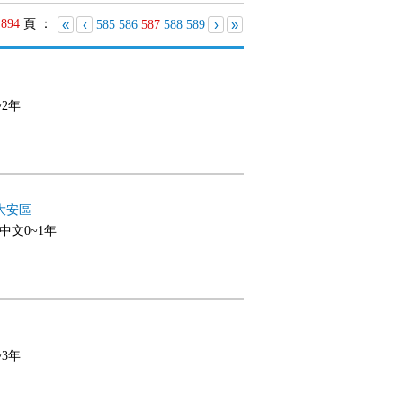
共
894
頁 ：
«
‹
›
»
585
586
587
588
589
~2年
大安區
,中文0~1年
~3年