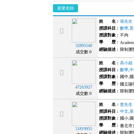
最愛老師
姓 名
:
張先生
授課科目
:
數學
,
英
授課對象
:
不拘
學 歷
:
Academ
32895540
經驗描述
:
限制瀏
成交數:0
姓 名
:
高小姐
授課科目
:
數學
,
中
授課對象
:
國中,
學 歷
:
國立陽
47263927
經驗描述
:
限制瀏
成交數:0
姓 名
:
曾先生
授課科目
:
中文
,
英
授課對象
:
國小,
學 歷
:
臺北市
51819955
經驗描述
:
限制瀏