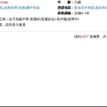
年 齡
:
23歲
可試教!
化
,
自然科學
,
生物
,
國中伴讀
授課地區
:
新北市中和區
,
新北市
家教經驗
:
生物0~1年
立第一女子高級中學‧普通科(普通綜合)‧高中職(就學中)
覽，請先登入會員
找到
6257
筆履歷，