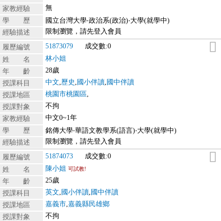
無
家教經驗
學 歷
國立台灣大學‧政治系(政治)‧大學(就學中)
限制瀏覽，請先登入會員
經驗描述
51873079
成交數:0
履歷編號
林小姐
姓 名
28歲
年 齡
中文
,
歷史
,
國小伴讀
,
國中伴讀
授課科目
桃園市桃園區
,
授課地區
不拘
授課對象
中文0~1年
家教經驗
學 歷
銘傳大學‧華語文教學系(語言)‧大學(就學中)
限制瀏覽，請先登入會員
經驗描述
51874073
成交數:0
履歷編號
陳小姐
姓 名
可試教!
25歲
年 齡
英文
,
國小伴讀
,
國中伴讀
授課科目
嘉義市
,
嘉義縣民雄鄉
授課地區
不拘
授課對象