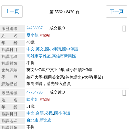
上一頁
下一頁
第 5562 / 8420 頁
24258057
成交數:0
履歷編號
夏小姐
姓 名
可試教!
40歲
年 齡
中文
,
英文
,
國小伴讀
,
國中伴讀
授課科目
高雄市苓雅區
,
高雄市新興區
授課地區
不拘
授課對象
英文6~7年,中文1~2年,國小伴讀2~3年
家教經驗
學 歷
義守大學‧應用英文系(英美語文)‧大學(畢業)
限制瀏覽，請先登入會員
經驗描述
47734793
成交數:0
履歷編號
陳小姐
姓 名
可試教!
31歲
年 齡
中文
,
台語
,
公民
,
國小伴讀
授課科目
台北市
,
新北市
授課地區
不拘
授課對象