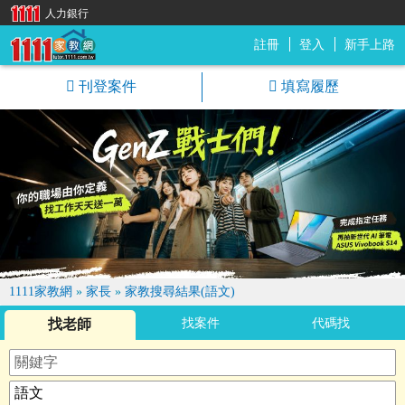
人力銀行
註冊
登入
新手上路
1111家教網
刊登案件
填寫履歷
1111家教網
»
家長
»
家教搜尋結果(語文)
找老師
找案件
代碼找