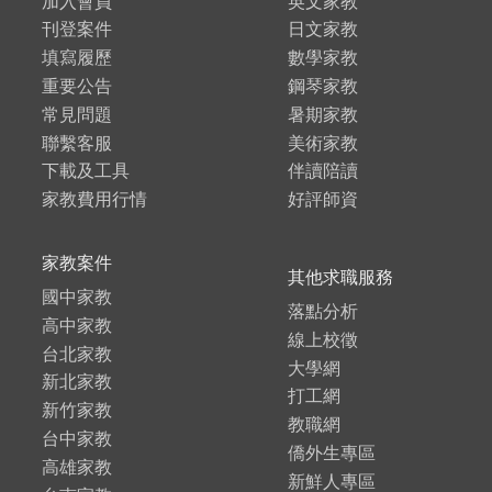
加入會員
英文家教
刊登案件
日文家教
填寫履歷
數學家教
重要公告
鋼琴家教
常見問題
暑期家教
聯繫客服
美術家教
下載及工具
伴讀陪讀
家教費用行情
好評師資
家教案件
其他求職服務
國中家教
落點分析
高中家教
線上校徵
台北家教
大學網
新北家教
打工網
新竹家教
教職網
台中家教
僑外生專區
高雄家教
新鮮人專區