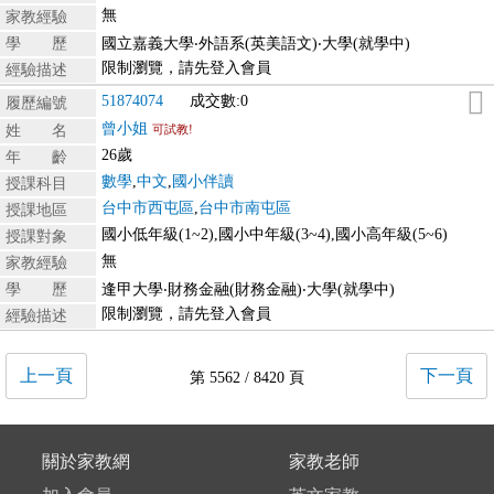
無
家教經驗
學 歷
國立嘉義大學‧外語系(英美語文)‧大學(就學中)
限制瀏覽，請先登入會員
經驗描述
51874074
成交數:0
履歷編號
曾小姐
姓 名
可試教!
26歲
年 齡
數學
,
中文
,
國小伴讀
授課科目
台中市西屯區
,
台中市南屯區
授課地區
國小低年級(1~2),國小中年級(3~4),國小高年級(5~6)
授課對象
無
家教經驗
學 歷
逢甲大學‧財務金融(財務金融)‧大學(就學中)
限制瀏覽，請先登入會員
經驗描述
上一頁
下一頁
第 5562 / 8420 頁
關於家教網
家教老師