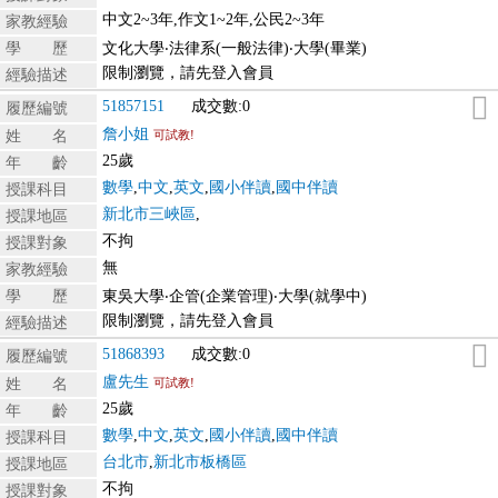
中文2~3年,作文1~2年,公民2~3年
家教經驗
學 歷
文化大學‧法律系(一般法律)‧大學(畢業)
限制瀏覽，請先登入會員
經驗描述
51857151
成交數:0
履歷編號
詹小姐
姓 名
可試教!
25歲
年 齡
數學
,
中文
,
英文
,
國小伴讀
,
國中伴讀
授課科目
新北市三峽區
,
授課地區
不拘
授課對象
無
家教經驗
學 歷
東吳大學‧企管(企業管理)‧大學(就學中)
限制瀏覽，請先登入會員
經驗描述
51868393
成交數:0
履歷編號
盧先生
姓 名
可試教!
25歲
年 齡
數學
,
中文
,
英文
,
國小伴讀
,
國中伴讀
授課科目
台北市
,
新北市板橋區
授課地區
不拘
授課對象