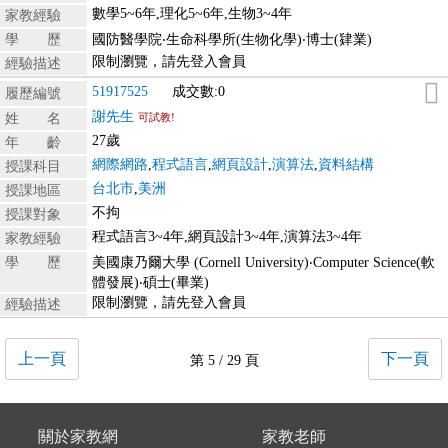
數學5~6年,理化5~6年,生物3~4年
家教經驗
學 歷
國防醫學院‧生命科學所(生物化學)‧博士(肄業)
限制瀏覽，請先登入會員
經驗描述
51917525
成交數:0
履歷編號
謝先生
姓 名
可試教!
27歲
年 齡
網際網路
,
程式語言
,
網頁設計
,
演算法
,
資料結構
授課科目
台北市
,
美洲
授課地區
不拘
授課對象
程式語言3~4年,網頁設計3~4年,演算法3~4年
家教經驗
學 歷
美國康乃爾大學 (Cornell University)‧Computer Science(軟
體發展)‧碩士(畢業)
限制瀏覽，請先登入會員
經驗描述
上一頁
下一頁
第 5 / 29 頁
關於家教網
家教老師