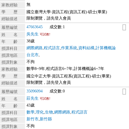
無
家教經驗
學 歷
國立臺灣大學‧資訊工程(資訊工程)‧碩士(畢業)
限制瀏覽，請先登入會員
經驗描述
47663645
成交數:1
履歷編號
吳先生
姓 名
可試教!
38歲
年 齡
網際網路
,
程式語言
,
作業系統
,
資料結構
,
計算機概論
授課科目
台北市
,
授課地區
不拘
授課對象
數學8~9年,程式語言6~7年,計算機概論6~7年
家教經驗
學 歷
國立中正大學‧資訊工程系(資訊工程)‧碩士(畢業)
限制瀏覽，請先登入會員
經驗描述
35096094
成交數:0
履歷編號
莊先生
姓 名
可試教!
43歲
年 齡
數學
,
理化
,
生物
,
網際網路
,
程式語言
授課科目
新竹市
,
新竹縣
授課地區
不拘
授課對象