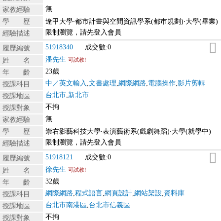
無
家教經驗
學 歷
逢甲大學‧都市計畫與空間資訊學系(都巿規劃)‧大學(畢業)
限制瀏覽，請先登入會員
經驗描述
51918340
成交數:0
履歷編號
潘先生
姓 名
可試教!
23歲
年 齡
中／英文輸入
,
文書處理
,
網際網路
,
電腦操作
,
影片剪輯
授課科目
台北市
,
新北市
授課地區
不拘
授課對象
無
家教經驗
學 歷
崇右影藝科技大學‧表演藝術系(戲劇舞蹈)‧大學(就學中)
限制瀏覽，請先登入會員
經驗描述
51918121
成交數:0
履歷編號
徐先生
姓 名
可試教!
32歲
年 齡
網際網路
,
程式語言
,
網頁設計
,
網站架設
,
資料庫
授課科目
台北市南港區
,
台北市信義區
授課地區
不拘
授課對象