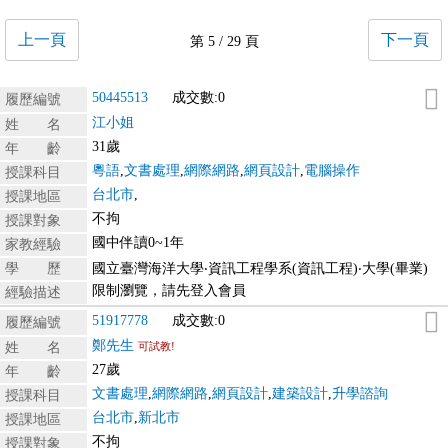
上一頁
下一頁
第 5 / 29 頁
50445513
成交數:0
履歷編號
江小姐
姓 名
31歲
年 齡
粵語
,
文書處理
,
網際網路
,
網頁設計
,
電腦操作
授課科目
台北市
,
授課地區
不拘
授課對象
國中伴讀0~1年
家教經驗
學 歷
國立臺灣海洋大學‧資訊工程學系(資訊工程)‧大學(畢業)
限制瀏覽，請先登入會員
經驗描述
51917778
成交數:0
履歷編號
鄭先生
姓 名
可試教!
27歲
年 齡
文書處理
,
網際網路
,
網頁設計
,
建築設計
,
升學諮詢
授課科目
台北市
,
新北市
授課地區
不拘
授課對象