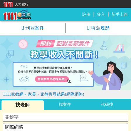
人力銀行
註冊
登入
新手上路
1111家教網
刊登案件
填寫履歷
1111家教網
»
家長
»
家教搜尋結果(網際網路)
找老師
找案件
代碼找