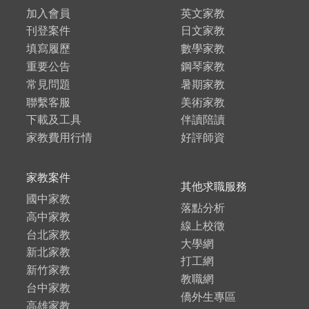
加入會員
英文家教
刊登案件
日文家教
填寫履歷
數學家教
重要公告
鋼琴家教
常見問題
暑期家教
聯繫客服
美術家教
下載及工具
伴讀陪讀
家教費用行情
好評師資
家教案件
其他求職服務
國中家教
落點分析
高中家教
線上校徵
台北家教
大學網
新北家教
打工網
新竹家教
教職網
台中家教
僑外生專區
高雄家教