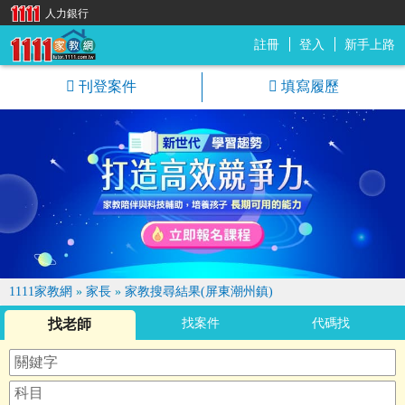
人力銀行
註冊
登入
新手上路
1111家教網
刊登案件
填寫履歷
1111家教網
»
家長
»
家教搜尋結果(屏東潮州鎮)
找老師
找案件
代碼找