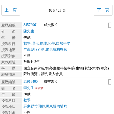
上一頁
下一頁
第 5 / 23 頁
34572961
成交數:0
履歷編號
陳先生
姓 名
40歲
年 齡
數學
,
理化
,
物理
,
化學
,
自然科學
授課科目
屏東縣恆春鎮
,
屏東縣枋寮鄉
授課地區
不拘
授課對象
數學1~2年
家教經驗
學 歷
國立台南師範學院‧生物科技學系(生物科技)‧大學(畢業)
限制瀏覽，請先登入會員
經驗描述
51918400
成交數:0
履歷編號
李先生
姓 名
可試教!
20歲
年 齡
數學
授課科目
屏東縣竹田鄉
,
屏東縣內埔鄉
授課地區
不拘
授課對象