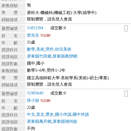
無
家教經驗
學 歷
屏科大‧機械科(機械工程)‧大學(就學中)
限制瀏覽，請先登入會員
經驗描述
51851394
成交數:0
履歷編號
曾先生
姓 名
可試教!
31歲
年 齡
數學
,
美術
,
勞作
,
幼兒美術
授課科目
屏東縣竹田鄉
,
屏東縣萬巒鄉
授課地區
國中,國小
授課對象
數學5~6年,勞作1~2年
家教經驗
學 歷
國立高雄師範大學‧美術學系(美術)‧碩士(畢業)
限制瀏覽，請先登入會員
經驗描述
51905649
成交數:0
履歷編號
薛小姐
姓 名
可試教!
22歲
年 齡
中文
,
英文
,
歷史
,
國小伴讀
,
國中伴讀
授課科目
屏東縣萬丹鄉
,
屏東縣潮州鎮
授課地區
不拘
授課對象