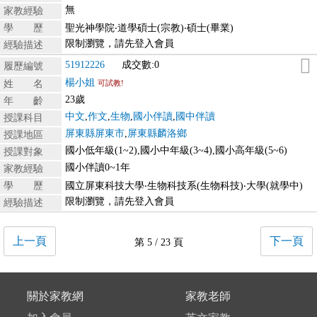
無
家教經驗
學 歷
聖光神學院‧道學碩士(宗教)‧碩士(畢業)
限制瀏覽，請先登入會員
經驗描述
51912226
成交數:0
履歷編號
楊小姐
姓 名
可試教!
23歲
年 齡
中文
,
作文
,
生物
,
國小伴讀
,
國中伴讀
授課科目
屏東縣屏東市
,
屏東縣麟洛鄉
授課地區
國小低年級(1~2),國小中年級(3~4),國小高年級(5~6)
授課對象
國小伴讀0~1年
家教經驗
學 歷
國立屏東科技大學‧生物科技系(生物科技)‧大學(就學中)
限制瀏覽，請先登入會員
經驗描述
上一頁
下一頁
第 5 / 23 頁
關於家教網
家教老師