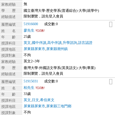
無
家教經驗
學 歷
國立臺灣大學‧歷史學系(普通綜合)‧大學(就學中)
限制瀏覽，請先登入會員
經驗描述
51916600
成交數:0
履歷編號
廖先生
姓 名
可試教!
25歲
年 齡
英文
,
國中伴讀
,
高中伴讀
,
升學諮詢
,
語言認證
授課科目
屏東縣屏東市
,
屏東縣潮州鎮
授課地區
不拘
授課對象
英文2~3年
家教經驗
學 歷
臺灣大學‧外國語文學系(英美語文)‧大學(畢業)
限制瀏覽，請先登入會員
經驗描述
51915031
成交數:0
履歷編號
柏先生
姓 名
可試教!
33歲
年 齡
英文
,
日文
,
希伯來文
授課科目
屏東縣屏東市
,
屏東縣三地門鄉
授課地區
不拘
授課對象