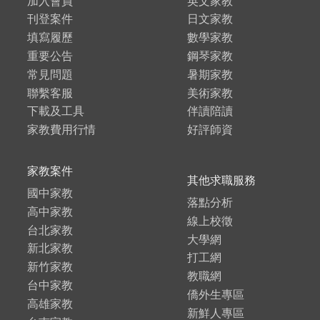
加入會員
英文家教
刊登案件
日文家教
填寫履歷
數學家教
重要公告
鋼琴家教
常見問題
暑期家教
聯繫客服
美術家教
下載及工具
伴讀陪讀
家教費用行情
好評師資
家教案件
其他求職服務
國中家教
落點分析
高中家教
線上校徵
台北家教
大學網
新北家教
打工網
新竹家教
教職網
台中家教
僑外生專區
高雄家教
新鮮人專區