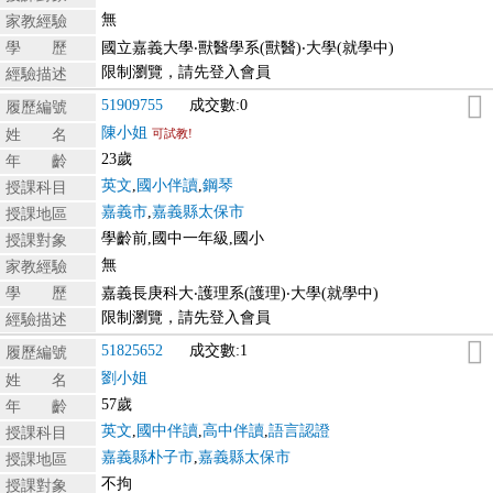
無
家教經驗
學 歷
國立嘉義大學‧獸醫學系(獸醫)‧大學(就學中)
限制瀏覽，請先登入會員
經驗描述
51909755
成交數:0
履歷編號
陳小姐
姓 名
可試教!
23歲
年 齡
英文
,
國小伴讀
,
鋼琴
授課科目
嘉義市
,
嘉義縣太保市
授課地區
學齡前,國中一年級,國小
授課對象
無
家教經驗
學 歷
嘉義長庚科大‧護理系(護理)‧大學(就學中)
限制瀏覽，請先登入會員
經驗描述
51825652
成交數:1
履歷編號
劉小姐
姓 名
57歲
年 齡
英文
,
國中伴讀
,
高中伴讀
,
語言認證
授課科目
嘉義縣朴子市
,
嘉義縣太保市
授課地區
不拘
授課對象