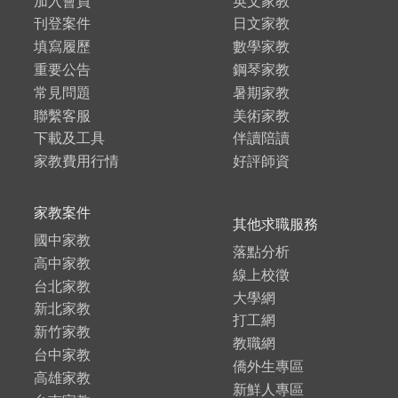
加入會員
英文家教
刊登案件
日文家教
填寫履歷
數學家教
重要公告
鋼琴家教
常見問題
暑期家教
聯繫客服
美術家教
下載及工具
伴讀陪讀
家教費用行情
好評師資
家教案件
其他求職服務
國中家教
落點分析
高中家教
線上校徵
台北家教
大學網
新北家教
打工網
新竹家教
教職網
台中家教
僑外生專區
高雄家教
新鮮人專區