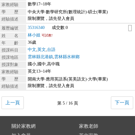
數學17~18年
家教經驗
學 歷
中央大學‧數學研究所(數理統計)‧碩士(畢業)
限制瀏覽，請先登入會員
經驗描述
35316340
成交數:0
履歷編號
林小姐
姓 名
可試教!
36歲
年 齡
中文
,
英文
,
台語
授課科目
雲林縣北港鎮
,
雲林縣水林鄉
授課地區
國小,國中,高中職
授課對象
英文13~14年
家教經驗
學 歷
開南大學‧應用英語系(英美語文)‧大學(畢業)
限制瀏覽，請先登入會員
經驗描述
上一頁
下一頁
第 5 / 16 頁
關於家教網
家教老師