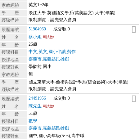
英文1~2年
家教經驗
學 歷
淡江大學‧英國語文學系(英美語文)‧大學(畢業)
限制瀏覽，請先登入會員
經驗描述
51904960
成交數:0
履歷編號
蔡小姐
姓 名
可試教!
26歲
年 齡
中文
,
英文
,
國小伴讀
,
勞作
授課科目
嘉義市
,
嘉義縣民雄鄉
授課地區
學齡前,國小
授課對象
無
家教經驗
學 歷
國立東華大學‧藝術與設計學系(綜合藝術)‧大學(畢業)
限制瀏覽，請先登入會員
經驗描述
24491956
成交數:0
履歷編號
陳先生
姓 名
可試教!
51歲
年 齡
數學
授課科目
嘉義市
,
嘉義縣民雄鄉
授課地區
國中,國小高年級(5~6),高中職
授課對象