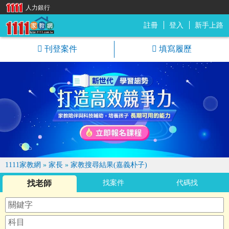
人力銀行
註冊
登入
新手上路
1111家教網
刊登案件
填寫履歷
1111家教網
»
家長
»
家教搜尋結果(嘉義朴子)
找老師
找案件
代碼找