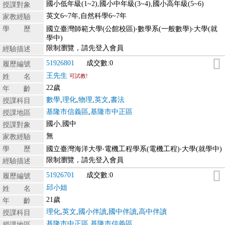
國小低年級(1~2),國小中年級(3~4),國小高年級(5~6)
授課對象
英文6~7年,自然科學6~7年
家教經驗
學 歷
國立臺灣師範大學(公館校區)‧數學系(一般數學)‧大學(就
學中)
限制瀏覽，請先登入會員
經驗描述
51926801
成交數:0
履歷編號
王先生
姓 名
可試教!
22歲
年 齡
數學
,
理化
,
物理
,
英文
,
書法
授課科目
基隆市信義區
,
基隆市中正區
授課地區
國小,國中
授課對象
無
家教經驗
學 歷
國立臺灣海洋大學‧電機工程學系(電機工程)‧大學(就學中)
限制瀏覽，請先登入會員
經驗描述
51926701
成交數:0
履歷編號
邱小姐
姓 名
21歲
年 齡
理化
,
英文
,
國小伴讀
,
國中伴讀
,
高中伴讀
授課科目
基隆市中正區
,
基隆市信義區
授課地區