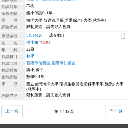
不拘
授課對象
國小伴讀0~1年
家教經驗
學 歷
海洋大學‧航運管理系(普通綜合)‧大學(就學中)
限制瀏覽，請先登入會員
經驗描述
51914426
成交數:1
履歷編號
孫小姐
姓 名
可試教!
22歲
年 齡
數學
授課科目
基隆市信義區
,
基隆市仁愛區
授課地區
國小,國中
授課對象
數學0~1年
家教經驗
學 歷
國立台灣海洋大學‧環境生物與漁業科學學系(漁業)‧大學
(就學中)
限制瀏覽，請先登入會員
經驗描述
上一頁
下一頁
第 4 / 35 頁