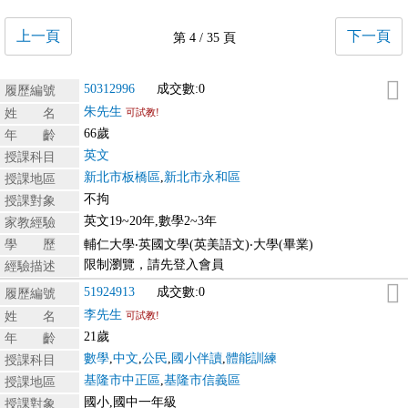
上一頁
下一頁
第 4 / 35 頁
50312996
成交數:0
履歷編號
朱先生
姓 名
可試教!
66歲
年 齡
英文
授課科目
新北市板橋區
,
新北市永和區
授課地區
不拘
授課對象
英文19~20年,數學2~3年
家教經驗
學 歷
輔仁大學‧英國文學(英美語文)‧大學(畢業)
限制瀏覽，請先登入會員
經驗描述
51924913
成交數:0
履歷編號
李先生
姓 名
可試教!
21歲
年 齡
數學
,
中文
,
公民
,
國小伴讀
,
體能訓練
授課科目
基隆市中正區
,
基隆市信義區
授課地區
國小,國中一年級
授課對象