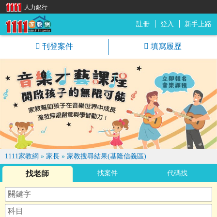
人力銀行
註冊
登入
新手上路
1111家教網
刊登案件
填寫履歷
1111家教網
»
家長
»
家教搜尋結果(基隆信義區)
找老師
找案件
代碼找