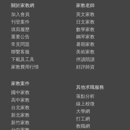
關於家教網
家教老師
加入會員
英文家教
刊登案件
日文家教
填寫履歷
數學家教
重要公告
鋼琴家教
常見問題
暑期家教
聯繫客服
美術家教
下載及工具
伴讀陪讀
家教費用行情
好評師資
家教案件
其他求職服務
國中家教
落點分析
高中家教
線上校徵
台北家教
大學網
新北家教
打工網
新竹家教
教職網
台中家教