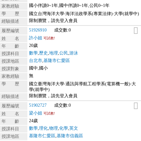
國小伴讀0~1年,國中伴讀0~1年,公民0~1年
家教經驗
學 歷
國立台灣海洋大學‧海洋法政學系(專業法律)‧大學(就學中)
限制瀏覽，請先登入會員
經驗描述
51926910
成交數:0
履歷編號
許小姐
姓 名
可試教!
20歲
年 齡
數學
,
歷史
,
地理
,
公民
,
游泳
授課科目
台北市
,
基隆市仁愛區
授課地區
國中,國小
授課對象
無
家教經驗
學 歷
國立臺灣海洋大學‧通訊與導航工程學系(電算機一般)‧大
學(就學中)
限制瀏覽，請先登入會員
經驗描述
51902727
成交數:0
履歷編號
梁小姐
姓 名
可試教!
24歲
年 齡
數學
,
理化
,
物理
,
化學
,
英文
授課科目
基隆市仁愛區
,
基隆市信義區
授課地區