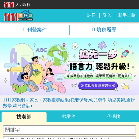
人力銀行
註冊
登入
新手上路
1111家教網
刊登案件
填寫履歷
1111家教網
»
家長
»
家教搜尋結果(托嬰保母,幼兒勞作,幼兒美術,邏輯
數學,幼兒會話)
找老師
找案件
代碼找