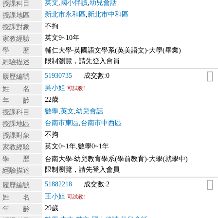
英文
,
國小伴讀
,
幼兒會話
授課科目
新北市永和區
,
新北市中和區
授課地區
不拘
授課對象
英文9~10年
家教經驗
學 歷
輔仁大學‧英國語文學系(英美語文)‧大學(畢業)
限制瀏覽，請先登入會員
經驗描述
51930735
成交數:0
履歷編號
吳小姐
姓 名
可試教!
22歲
年 齡
數學
,
英文
,
幼兒會話
授課科目
台南市東區
,
台南市中西區
授課地區
不拘
授課對象
英文0~1年,數學0~1年
家教經驗
學 歷
台南大學‧幼兒教育學系(學前教育)‧大學(就學中)
限制瀏覽，請先登入會員
經驗描述
51882218
成交數:2
履歷編號
王小姐
姓 名
可試教!
29歲
年 齡