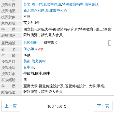
英文
,
國小伴讀
,
國中伴讀
,
特殊教育輔導
,
幼兒會話
授課科目
新北市永和區
,
新北市中和區
授課地區
不拘
授課對象
英文3~4年
家教經驗
學 歷
國立彰化師範大學‧復健諮商研究所(特殊教育)‧碩士(畢業)
限制瀏覽，請先登入會員
經驗描述
51905804
成交數:0
履歷編號
何小姐
姓 名
可試教!
26歲
年 齡
美術
,
幼兒美術
授課科目
台中市
,
授課地區
學齡前,國小,國中
授課對象
無
家教經驗
學 歷
亞洲大學‧視覺傳達設計系(視覺傳達設計)‧大學(畢業)
限制瀏覽，請先登入會員
經驗描述
上一頁
下一頁
第 3 / 580 頁