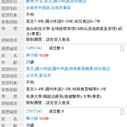
數學
,
中文
,
英文
,
國小伴讀
,
幼兒會話
授課科目
台南市中西區
,
台南市東區
授課地區
不拘
授課對象
英文7~8年,國小伴讀9~10年,幼兒會話6~7年
家教經驗
學 歷
南台科技大學‧全球經營管理GMBA(其他商業及管理)‧碩
士(畢業)
限制瀏覽，請先登入會員
經驗描述
51891342
成交數:0
履歷編號
林小姐
姓 名
可試教!
23歲
年 齡
英文
,
國小伴讀
,
國中伴讀
,
特殊教育輔導
,
幼兒會話
授課科目
台北市
,
新北市
授課地區
不拘
授課對象
英文3~4年,國中伴讀2~3年,特殊教育輔導0~1年
家教經驗
學 歷
長庚大學‧職能治療系(復健醫學)‧大學(畢業)
限制瀏覽，請先登入會員
經驗描述
27037245
成交數:8
履歷編號
陳小姐
姓 名
可試教!
39歲
年 齡