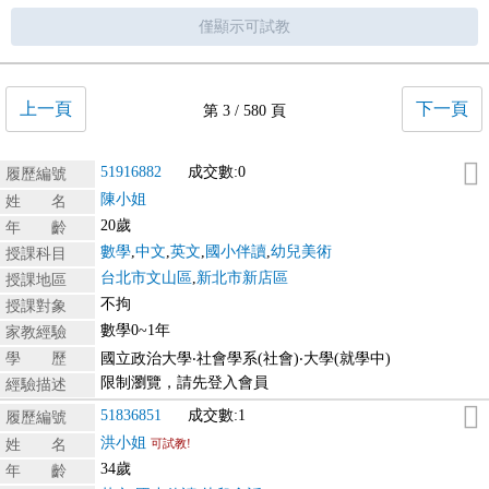
僅顯示可試教
上一頁
下一頁
第 3 / 580 頁
51916882
成交數:0
履歷編號
陳小姐
姓 名
20歲
年 齡
數學
,
中文
,
英文
,
國小伴讀
,
幼兒美術
授課科目
台北市文山區
,
新北市新店區
授課地區
不拘
授課對象
數學0~1年
家教經驗
學 歷
國立政治大學‧社會學系(社會)‧大學(就學中)
限制瀏覽，請先登入會員
經驗描述
51836851
成交數:1
履歷編號
洪小姐
姓 名
可試教!
34歲
年 齡