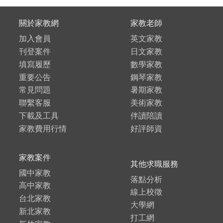
關於家教網
家教老師
加入會員
英文家教
刊登案件
日文家教
填寫履歷
數學家教
重要公告
鋼琴家教
常見問題
暑期家教
聯繫客服
美術家教
下載及工具
伴讀陪讀
家教費用行情
好評師資
家教案件
其他求職服務
國中家教
落點分析
高中家教
線上校徵
台北家教
大學網
新北家教
打工網