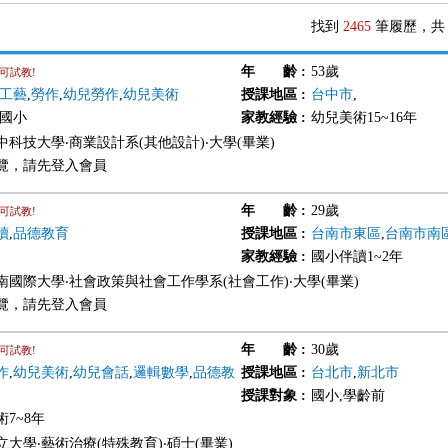
找到
2465
筆履歷，
年 齡
:
53歲
可試教!
工藝
,
勞作
,
幼兒勞作
,
幼兒美術
授課地區
:
台中市
,
,國小
家教經驗
:
幼兒美術15~16年
中科技大學‧商業設計系(其他設計)‧大學(畢業)
覽，請先登入會員
年 齡
:
29歲
可試教!
讀
,
品德教育
授課地區
:
台南市東區
,
台南市南
家教經驗
:
國小伴讀1~2年
南國際大學‧社會政策與社會工作學系(社會工作)‧大學(畢業)
覽，請先登入會員
年 齡
:
30歲
可試教!
作
,
幼兒美術
,
幼兒會話
,
邏輯數學
,
品德教
授課地區
:
台北市
,
新北市
授課對象
:
國小,學齡前
7~8年
大學‧藝術治療(特殊教育)‧碩士(畢業)