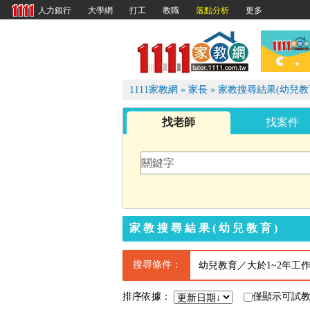
大學網
打工
教職
落點分析
更多
人力銀行
1111
1111家教網
»
家長
»
家教搜尋結果(幼兒教
找老師
找案件
家教搜尋結果(幼兒教育)
搜尋條件：
幼兒教育／大於1~2年工
排序依據：
僅顯示可試