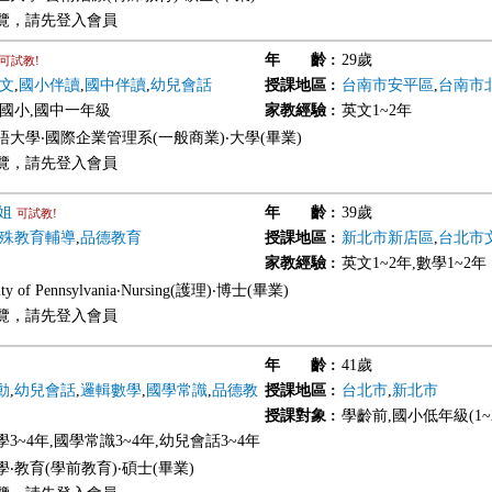
覽，請先登入會員
年 齡
:
29歲
可試教!
文
,
國小伴讀
,
國中伴讀
,
幼兒會話
授課地區
:
台南市安平區
,
台南市
,國小,國中一年級
家教經驗
:
英文1~2年
語大學‧國際企業管理系(一般商業)‧大學(畢業)
覽，請先登入會員
小姐
年 齡
:
39歲
可試教!
殊教育輔導
,
品德教育
授課地區
:
新北市新店區
,
台北市
家教經驗
:
英文1~2年,數學1~2年
sity of Pennsylvania‧Nursing(護理)‧博士(畢業)
覽，請先登入會員
年 齡
:
41歲
動
,
幼兒會話
,
邏輯數學
,
國學常識
,
品德教
授課地區
:
台北市
,
新北市
授課對象
:
學齡前,國小低年級(1~
3~4年,國學常識3~4年,幼兒會話3~4年
‧教育(學前教育)‧碩士(畢業)