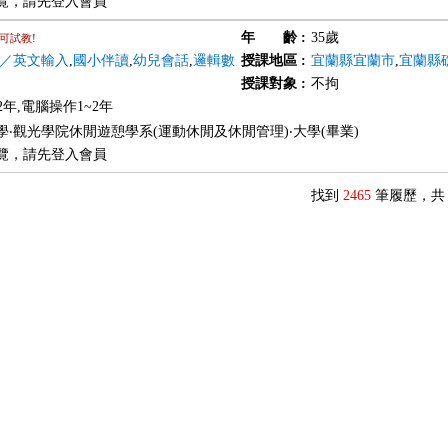
覽，請先登入會員
年 齡
:
35歲
可試教!
／英文輸入
,
國小伴讀
,
幼兒會話
,
邏輯數
授課地區
:
宜蘭縣宜蘭市
,
宜蘭縣
授課對象
:
不拘
2年,電腦操作1~2年
學‧觀光學院休閒遊憩學系(運動休閒及休閒管理)‧大學(畢業)
覽，請先登入會員
找到
2465
筆履歷，