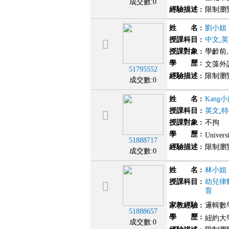
成交數:0
經驗描述
:
限制瀏
姓 名
:
劉小姐
授課科目
:
中文
,
英
授課對象
:
學齡前
學 歷
:
文藻外
51795552
經驗描述
:
限制瀏
成交數:0
姓 名
:
Kang
授課科目
:
英文
,
特
授課對象
:
不拘
學 歷
:
Univer
51888717
經驗描述
:
限制瀏
成交數:0
姓 名
:
林小姐
授課科目
:
幼兒律
育
家教經驗
:
邏輯數學
51888657
學 歷
:
紐約大學
成交數:0