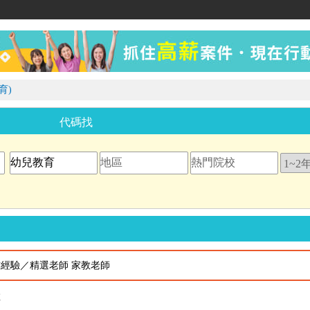
家教網
育)
代碼找
作經驗／精選老師 家教老師
教