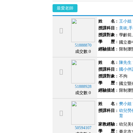
最愛老師
姓 名
:
王小姐
授課科目
:
美術
,
手
授課對象
:
學齡前
學 歷
:
國立臺
51888870
經驗描述
:
限制瀏
成交數:0
姓 名
:
陳先生
授課科目
:
國小伴
授課對象
:
不拘
學 歷
:
國立暨
51888928
經驗描述
:
限制瀏
成交數:0
姓 名
:
樊小姐
授課科目
:
幼兒勞
育
家教經驗
:
幼兒美術
50594107
學 歷
:
臺北市立