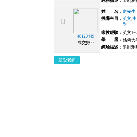
經驗描述
:
限制瀏
姓 名
:
房先生
授課科目
:
英文
,
中
學
家教經驗
:
英文1~
48120449
學 歷
:
銘傳大
成交數:0
經驗描述
:
限制瀏
最愛老師