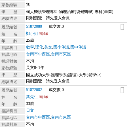
無
家教經驗
學 歷
樹人醫護管理專科‧物理治療(復健醫學)‧專科(畢業)
限制瀏覽，請先登入會員
經驗描述
51872080
成交數:0
履歷編號
鄭小姐
姓 名
可試教!
25歲
年 齡
數學
,
理化
,
英文
,
國小伴讀
,
國中伴讀
授課科目
台南市中西區
,
台南市東區
授課地區
不拘
授課對象
英文0~1年
家教經驗
學 歷
國立成功大學‧護理學系(護理)‧大學(就學中)
限制瀏覽，請先登入會員
經驗描述
51872082
成交數:0
履歷編號
葉先生
姓 名
可試教!
33歲
年 齡
日文
授課科目
台南市中西區
,
台南市東區
授課地區
不拘
授課對象