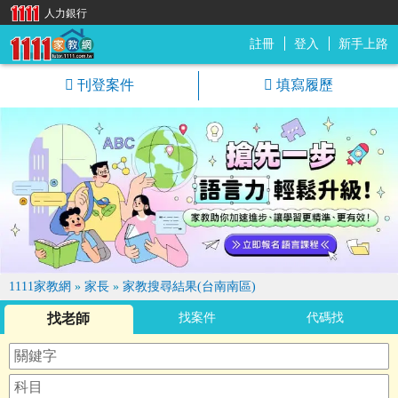
人力銀行
註冊
登入
新手上路
1111家教網
刊登案件
填寫履歷
1111家教網
»
家長
»
家教搜尋結果(台南南區)
找老師
找案件
代碼找