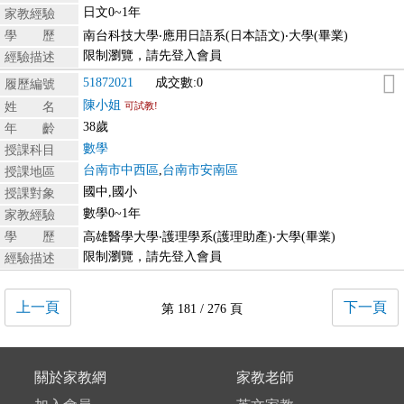
日文0~1年
家教經驗
學 歷
南台科技大學‧應用日語系(日本語文)‧大學(畢業)
限制瀏覽，請先登入會員
經驗描述
51872021
成交數:0
履歷編號
陳小姐
姓 名
可試教!
38歲
年 齡
數學
授課科目
台南市中西區
,
台南市安南區
授課地區
國中,國小
授課對象
數學0~1年
家教經驗
學 歷
高雄醫學大學‧護理學系(護理助產)‧大學(畢業)
限制瀏覽，請先登入會員
經驗描述
上一頁
下一頁
第 181 / 276 頁
關於家教網
家教老師