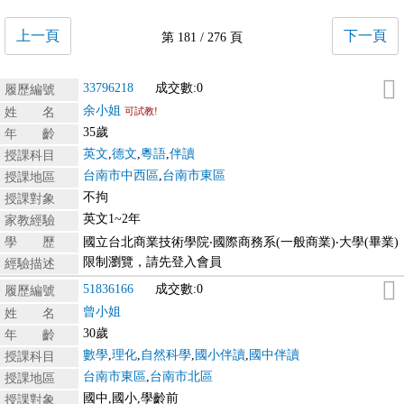
上一頁
下一頁
第 181 / 276 頁
33796218
成交數:0
履歷編號
余小姐
姓 名
可試教!
35歲
年 齡
英文
,
德文
,
粵語
,
伴讀
授課科目
台南市中西區
,
台南市東區
授課地區
不拘
授課對象
英文1~2年
家教經驗
學 歷
國立台北商業技術學院‧國際商務系(一般商業)‧大學(畢業)
限制瀏覽，請先登入會員
經驗描述
51836166
成交數:0
履歷編號
曾小姐
姓 名
30歲
年 齡
數學
,
理化
,
自然科學
,
國小伴讀
,
國中伴讀
授課科目
台南市東區
,
台南市北區
授課地區
國中,國小,學齡前
授課對象