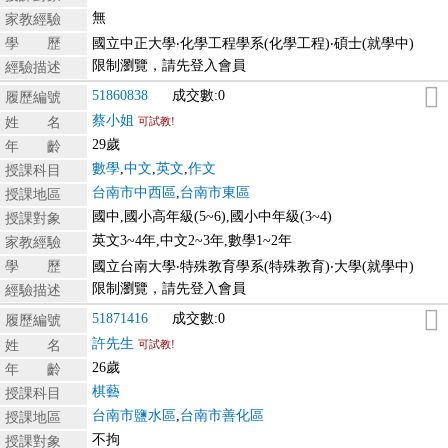
無
家教經驗
學 歷
國立中正大學‧化學工程學系(化學工程)‧碩士(就學中)
限制瀏覽，請先登入會員
經驗描述
51860838
成交數:0
履歷編號
蔡小姐
姓 名
可試教!
29歲
年 齡
數學
,
中文
,
英文
,
作文
授課科目
台南市中西區
,
台南市東區
授課地區
國中,國小高年級(5~6),國小中年級(3~4)
授課對象
英文3~4年,中文2~3年,數學1~2年
家教經驗
學 歷
國立台南大學‧特殊教育學系(特殊教育)‧大學(就學中)
限制瀏覽，請先登入會員
經驗描述
51871416
成交數:0
履歷編號
許先生
姓 名
可試教!
26歲
年 齡
棋藝
授課科目
台南市鹽水區
,
台南市善化區
授課地區
不拘
授課對象