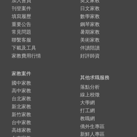
加入會員
英文家教
刊登案件
日文家教
填寫履歷
數學家教
重要公告
鋼琴家教
常見問題
暑期家教
聯繫客服
美術家教
下載及工具
伴讀陪讀
家教費用行情
好評師資
家教案件
其他求職服務
國中家教
落點分析
高中家教
線上校徵
台北家教
大學網
新北家教
打工網
新竹家教
教職網
台中家教
僑外生專區
高雄家教
新鮮人專區