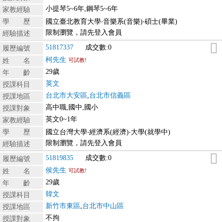
小提琴5~6年,鋼琴5~6年
家教經驗
學 歷
國立臺北教育大學‧音樂系(音樂)‧碩士(畢業)
限制瀏覽，請先登入會員
經驗描述
51817337
成交數:0
履歷編號
柯先生
姓 名
可試教!
29歲
年 齡
英文
授課科目
台北市大安區
,
台北市信義區
授課地區
高中職,國中,國小
授課對象
英文0~1年
家教經驗
學 歷
國立台灣大學‧經濟系(經濟)‧大學(就學中)
限制瀏覽，請先登入會員
經驗描述
51819835
成交數:0
履歷編號
侯先生
姓 名
可試教!
29歲
年 齡
韓文
授課科目
新竹市東區
,
台北市中山區
授課地區
不拘
授課對象