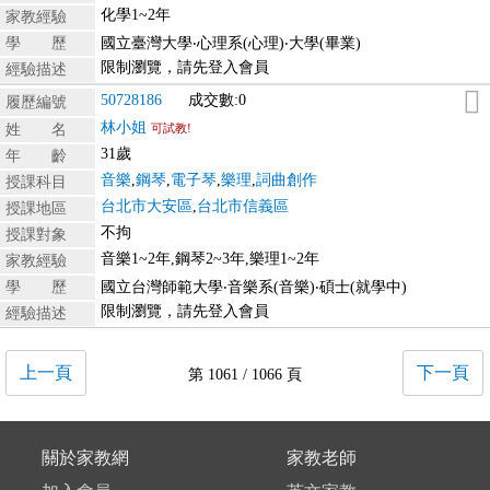
化學1~2年
家教經驗
學 歷
國立臺灣大學‧心理系(心理)‧大學(畢業)
限制瀏覽，請先登入會員
經驗描述
50728186
成交數:0
履歷編號
林小姐
姓 名
可試教!
31歲
年 齡
音樂
,
鋼琴
,
電子琴
,
樂理
,
詞曲創作
授課科目
台北市大安區
,
台北市信義區
授課地區
不拘
授課對象
音樂1~2年,鋼琴2~3年,樂理1~2年
家教經驗
學 歷
國立台灣師範大學‧音樂系(音樂)‧碩士(就學中)
限制瀏覽，請先登入會員
經驗描述
上一頁
下一頁
第 1061 / 1066 頁
關於家教網
家教老師