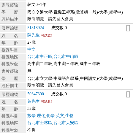
韓文0~1年
家教經驗
學 歷
國立交通大學‧電機工程系(電算機一般)‧大學(就學中)
限制瀏覽，請先登入會員
經驗描述
51818924
成交數:0
履歷編號
陳先生
姓 名
可試教!
27歲
年 齡
中文
授課科目
台北市中正區
,
台北市中山區
授課地區
高中職二年級,高中職三年級,國中三年級
授課對象
無
家教經驗
學 歷
台北市立大學‧中國語言學系(中國語文)‧大學(就學中)
限制瀏覽，請先登入會員
經驗描述
50347390
成交數:0
履歷編號
黃先生
姓 名
可試教!
32歲
年 齡
數學
,
理化
,
化學
,
英文
,
生物
授課科目
台北市士林區
,
台北市大安區
授課地區
不拘
授課對象