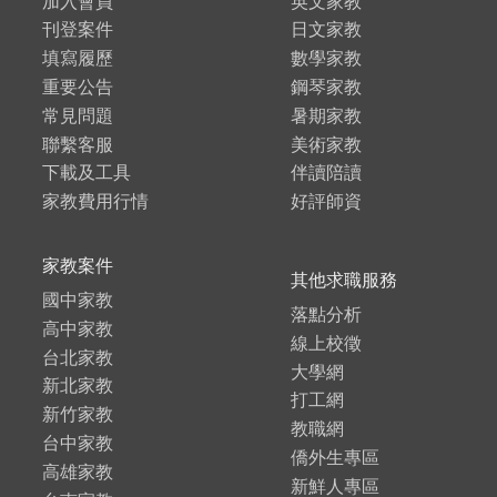
加入會員
英文家教
刊登案件
日文家教
填寫履歷
數學家教
重要公告
鋼琴家教
常見問題
暑期家教
聯繫客服
美術家教
下載及工具
伴讀陪讀
家教費用行情
好評師資
家教案件
其他求職服務
國中家教
落點分析
高中家教
線上校徵
台北家教
大學網
新北家教
打工網
新竹家教
教職網
台中家教
僑外生專區
高雄家教
新鮮人專區