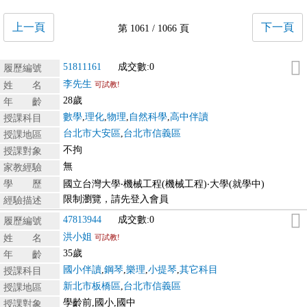
上一頁
下一頁
第 1061 / 1066 頁
51811161
成交數:0
履歷編號
李先生
姓 名
可試教!
28歲
年 齡
數學
,
理化
,
物理
,
自然科學
,
高中伴讀
授課科目
台北市大安區
,
台北市信義區
授課地區
不拘
授課對象
無
家教經驗
學 歷
國立台灣大學‧機械工程(機械工程)‧大學(就學中)
限制瀏覽，請先登入會員
經驗描述
47813944
成交數:0
履歷編號
洪小姐
姓 名
可試教!
35歲
年 齡
國小伴讀
,
鋼琴
,
樂理
,
小提琴
,
其它科目
授課科目
新北市板橋區
,
台北市信義區
授課地區
學齡前,國小,國中
授課對象