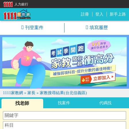
人力銀行
註冊
登入
新手上路
1111家教網
刊登案件
填寫履歷
1111家教網
»
家長
»
家教搜尋結果(台北信義區)
找老師
找案件
代碼找