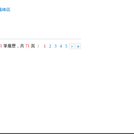
霧峰區
1
筆履歷，共
71
頁 ：
›
»
1
2
3
4
5