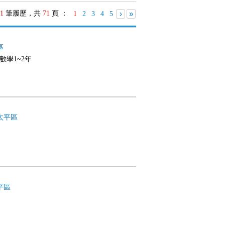
1
筆履歷，共
71
頁 ：
›
»
1
2
3
4
5
區
,數學1~2年
太平區
平區