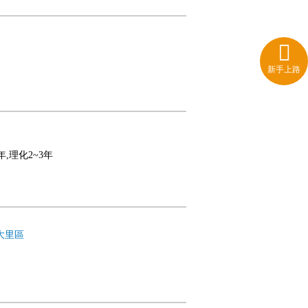
新手上路
年,理化2~3年
大里區