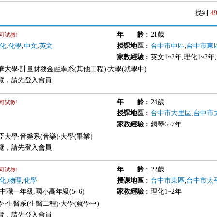
找到
49
年 齡
:
21歲
可試教!
化
,
化學
,
中文
,
英文
授課地區
:
台中市中區
,
台中市東
家教經驗
:
英文1~2年,理化1~2年
華大學‧計量財務金融學系(其他工程)‧大學(就學中)
覽，請先登入會員
年 齡
:
24歲
可試教!
授課地區
:
台中市大里區
,
台中市
家教經驗
:
鋼琴6~7年
大學‧音樂系(音樂)‧大學(畢業)
覽，請先登入會員
年 齡
:
22歲
可試教!
化
,
物理
,
化學
授課地區
:
台中市東區
,
台中市太
中職一年級,國小高年級(5~6)
家教經驗
:
理化1~2年
‧生醫系(生醫工程)‧大學(就學中)
覽，請先登入會員