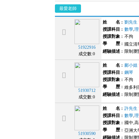
最愛老師
姓 名
:
劉先生
授課科目
:
數學
,
理
授課對象
:
不拘
學 歷
:
國立清
51922916
經驗描述
:
限制瀏
成交數:0
姓 名
:
鄺小姐
授課科目
:
鋼琴
授課對象
:
不拘
學 歷
:
維多利亞
51930712
經驗描述
:
限制瀏
成交數:0
姓 名
:
許先生
授課科目
:
數學
,
理
授課對象
:
國中,高
學 歷
:
亞洲大學
51930590
經驗描述
:
限制瀏