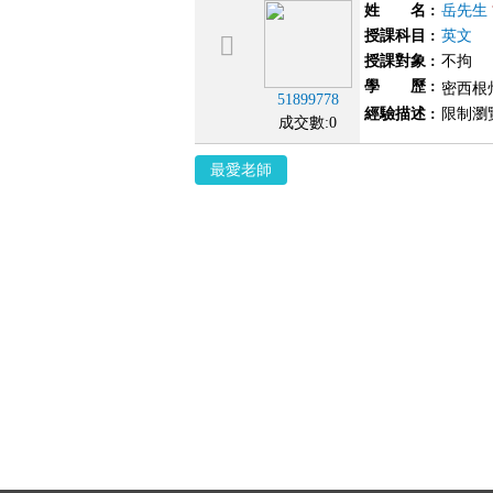
姓 名
:
岳先生
授課科目
:
英文
授課對象
:
不拘
學 歷
:
密西根州
51899778
經驗描述
:
限制瀏
成交數:0
最愛老師