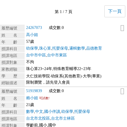
下一頁
第 1 / 7 頁
24267073
成交數:0
履歷編號
高小姐
姓 名
57歲
年 齡
幼保學
,
珠心算
,
托嬰保母
,
邏輯數學
,
品德教育
授課科目
台中市中區
,
台中市東區
授課地區
不拘
授課對象
珠心算23~24年,特殊教育輔導22~23年
家教經驗
學 歷
大仁技術學院‧幼保系(其他教育)‧大學(畢業)
限制瀏覽，請先登入會員
經驗描述
51919839
成交數:0
履歷編號
賴小姐
姓 名
可試教!
21歲
年 齡
數學
,
中文
,
國小伴讀
,
幼保學
,
托嬰保母
授課科目
台北市北投區
,
台北市士林區
授課地區
學齡前,國小,國中
授課對象