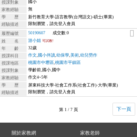
國小
授課對象
無
家教經驗
學 歷
新竹教育大學‧語言教學(台灣語文)‧碩士(畢業)
限制瀏覽，請先登入會員
經驗描述
50190607
成交數:0
履歷編號
游小姐
姓 名
可試教!
32歲
年 齡
作文
,
國小伴讀
,
幼保學
,
美術
,
幼兒勞作
授課科目
桃園市中壢區
,
桃園市平鎮區
授課地區
學齡前,國小,國中
授課對象
作文4~5年
家教經驗
學 歷
屏東科技大學‧社會工作系(社會工作)‧大學(畢業)
限制瀏覽，請先登入會員
經驗描述
下一頁
第 1 / 7 頁
關於家教網
家教老師