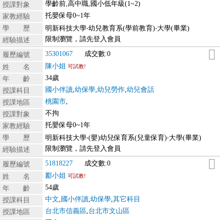
學齡前,高中職,國小低年級(1~2)
授課對象
托嬰保母0~1年
家教經驗
學 歷
明新科技大學‧幼兒教育系(學前教育)‧大學(畢業)
限制瀏覽，請先登入會員
經驗描述
35301067
成交數:0
履歷編號
陳小姐
姓 名
可試教!
34歲
年 齡
國小伴讀
,
幼保學
,
幼兒勞作
,
幼兒會話
授課科目
桃園市
,
授課地區
不拘
授課對象
托嬰保母0~1年
家教經驗
學 歷
明新科技大學‧(嬰)幼兒保育系(兒童保育)‧大學(畢業)
限制瀏覽，請先登入會員
經驗描述
51818227
成交數:0
履歷編號
酈小姐
姓 名
可試教!
54歲
年 齡
中文
,
國小伴讀
,
幼保學
,
其它科目
授課科目
台北市信義區
,
台北市文山區
授課地區