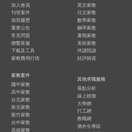
加入會員
英文家教
刊登案件
日文家教
填寫履歷
數學家教
重要公告
鋼琴家教
常見問題
暑期家教
聯繫客服
美術家教
下載及工具
伴讀陪讀
家教費用行情
好評師資
家教案件
其他求職服務
國中家教
落點分析
高中家教
線上校徵
台北家教
大學網
新北家教
打工網
新竹家教
教職網
台中家教
僑外生專區
高雄家教