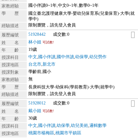
國小伴讀0~1年,中文0~1年,數學0~1年
家教經驗
學 歷
國立臺北護理健康大學‧嬰幼兒保育系(兒童保育)‧大學(就
學中)
限制瀏覽，請先登入會員
經驗描述
51928442
成交數:0
履歷編號
林小姐
姓 名
可試教!
19歲
年 齡
中文
,
國小伴讀
,
國中伴讀
,
幼保學
,
幼兒勞作
授課科目
台北市
,
新北市
授課地區
學齡前,國小
授課對象
無
家教經驗
學 歷
長庚科技大學‧幼保科(學前教育)‧大學(就學中)
限制瀏覽，請先登入會員
經驗描述
51928012
成交數:0
履歷編號
戴小姐
姓 名
可試教!
30歲
年 齡
中文
,
國小伴讀
,
幼保學
,
幼兒美術
,
邏輯數學
授課科目
桃園市楊梅區
,
桃園市平鎮區
授課地區