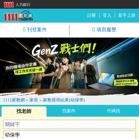
人力銀行
註冊
登入
新手上路
1111家教網
刊登案件
填寫履歷
1111家教網
»
家長
»
家教搜尋結果(幼保學)
找老師
找案件
代碼找