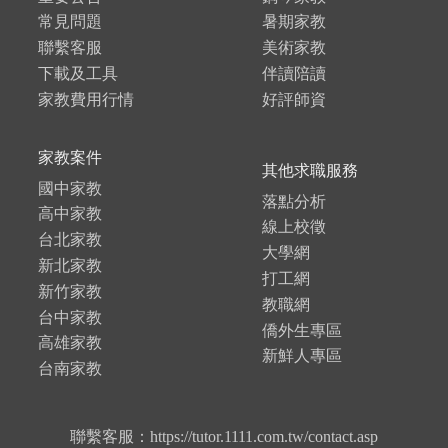
常見問題
暑期家教
聯繫客服
美術家教
下載及工具
伴讀陪讀
家教費用行情
好評師資
家教案件
其他求職服務
國中家教
落點分析
高中家教
線上校徵
台北家教
大學網
新北家教
打工網
新竹家教
教職網
台中家教
僑外生專區
高雄家教
新鮮人專區
台南家教
聯繫客服：https://tutor.1111.com.tw/contact.asp