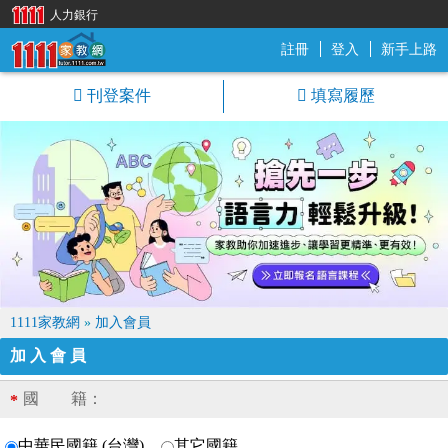
人力銀行
註冊
登入
新手上路
1111家教網
刊登案件
填寫履歷
1111家教網
»
加入會員
加入會員
國 籍：
*
中華民國籍 (台灣)
其它國籍