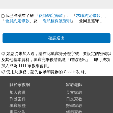
我已詳讀並了解 「
徵師約定條款
」、 「
求職約定條款
」、
「
會員約定條款
」及 「
隱私權保護聲明
」，並同意遵守
。
確認送出
◎ 如您從未加入過，請在此填寫身分證字號、要設定的密碼以
及其他基本資料，填寫完畢後請點選「確認送出」，即可成功
加入成為 1111 家教網會員。
◎ 使用此服務，請先啟動瀏覽器的 Cookie 功能。
關於家教網
家教老師
加入會員
英文家教
刊登案件
日文家教
填寫履歷
數學家教
重要公告
鋼琴家教