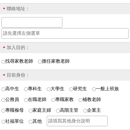
聯絡地址：
*
加入目的：
*
找尋家教老師
擔任家教老師
目前身份：
*
高中生
專科生
大學生
研究生
一般上班族
公務員
在職老師
專職家教
補教老師
專職褓母
家庭主婦
高階主管
企業主
社福單位
其他