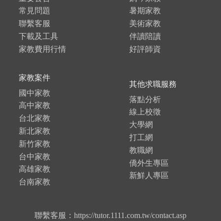
常見問題
暑期家教
聯繫客服
美術家教
下載及工具
伴讀陪讀
家教費用行情
好評師資
家教案件
其他求職服務
國中家教
落點分析
高中家教
線上校徵
台北家教
大學網
新北家教
打工網
新竹家教
教職網
台中家教
僑外生專區
高雄家教
新鮮人專區
台南家教
聯繫客服：https://tutor.1111.com.tw/contact.asp