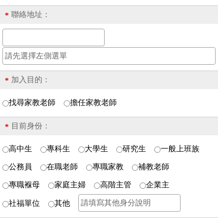
聯絡地址：
*
加入目的：
*
找尋家教老師
擔任家教老師
目前身份：
*
高中生
專科生
大學生
研究生
一般上班族
公務員
在職老師
專職家教
補教老師
專職褓母
家庭主婦
高階主管
企業主
社福單位
其他