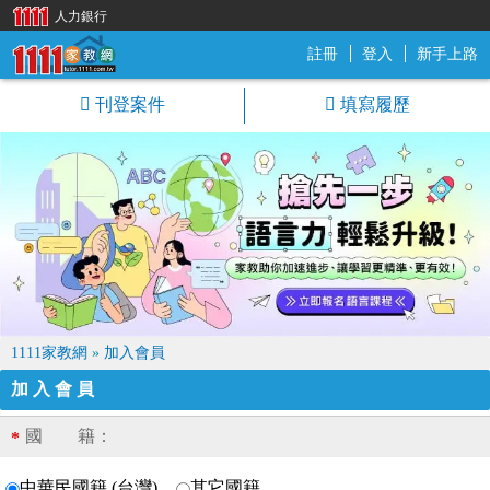
人力銀行
註冊
登入
新手上路
1111家教網
刊登案件
填寫履歷
1111家教網
»
加入會員
加入會員
國 籍：
*
中華民國籍 (台灣)
其它國籍