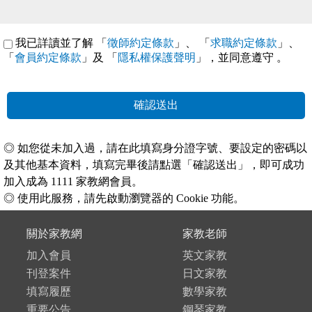
我已詳讀並了解 「
徵師約定條款
」、 「
求職約定條款
」、
「
會員約定條款
」及 「
隱私權保護聲明
」，並同意遵守
。
確認送出
◎ 如您從未加入過，請在此填寫身分證字號、要設定的密碼以
及其他基本資料，填寫完畢後請點選「確認送出」，即可成功
加入成為 1111 家教網會員。
◎ 使用此服務，請先啟動瀏覽器的 Cookie 功能。
關於家教網
家教老師
加入會員
英文家教
刊登案件
日文家教
填寫履歷
數學家教
重要公告
鋼琴家教