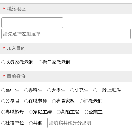
聯絡地址：
*
加入目的：
*
找尋家教老師
擔任家教老師
目前身份：
*
高中生
專科生
大學生
研究生
一般上班族
公務員
在職老師
專職家教
補教老師
專職褓母
家庭主婦
高階主管
企業主
社福單位
其他