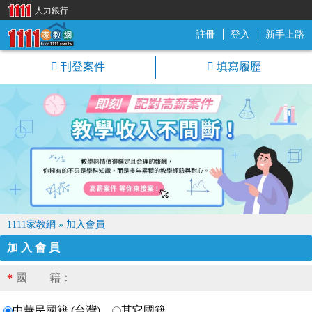
人力銀行
註冊
登入
新手上路
1111家教網
刊登案件
填寫履歷
1111家教網
»
加入會員
加入會員
國 籍：
*
中華民國籍 (台灣)
其它國籍