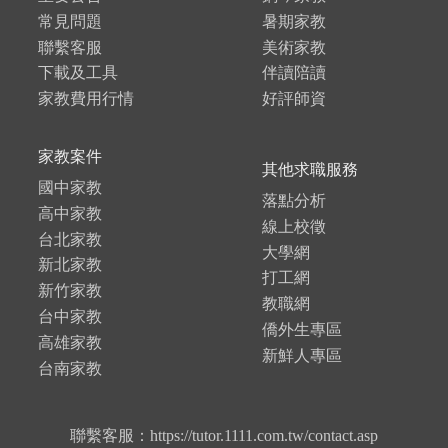
常見問題
暑期家教
聯繫客服
美術家教
下載及工具
伴讀陪讀
家教費用行情
好評師資
家教案件
其他求職服務
國中家教
落點分析
高中家教
線上校徵
台北家教
大學網
新北家教
打工網
新竹家教
教職網
台中家教
僑外生專區
高雄家教
新鮮人專區
台南家教
聯繫客服：https://tutor.1111.com.tw/contact.asp