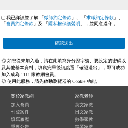
我已詳讀並了解 「
徵師約定條款
」、 「
求職約定條款
」、
「
會員約定條款
」及 「
隱私權保護聲明
」，並同意遵守
。
確認送出
◎ 如您從未加入過，請在此填寫身分證字號、要設定的密碼以
及其他基本資料，填寫完畢後請點選「確認送出」，即可成功
加入成為 1111 家教網會員。
◎ 使用此服務，請先啟動瀏覽器的 Cookie 功能。
關於家教網
家教老師
加入會員
英文家教
刊登案件
日文家教
填寫履歷
數學家教
重要公告
鋼琴家教