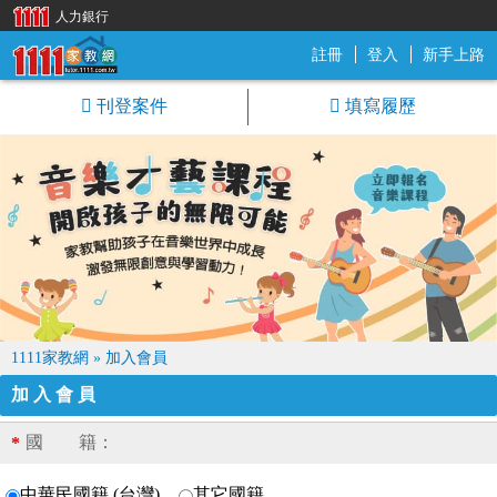
人力銀行
註冊
登入
新手上路
1111家教網
刊登案件
填寫履歷
1111家教網
»
加入會員
加入會員
國 籍：
*
中華民國籍 (台灣)
其它國籍