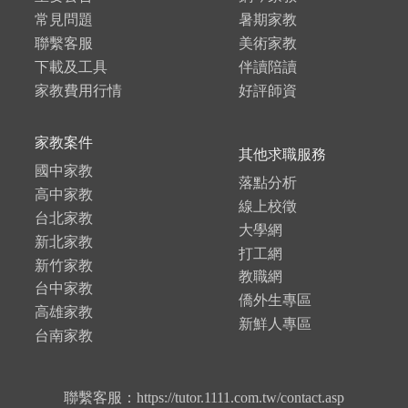
常見問題
暑期家教
聯繫客服
美術家教
下載及工具
伴讀陪讀
家教費用行情
好評師資
家教案件
其他求職服務
國中家教
落點分析
高中家教
線上校徵
台北家教
大學網
新北家教
打工網
新竹家教
教職網
台中家教
僑外生專區
高雄家教
新鮮人專區
台南家教
聯繫客服：https://tutor.1111.com.tw/contact.asp