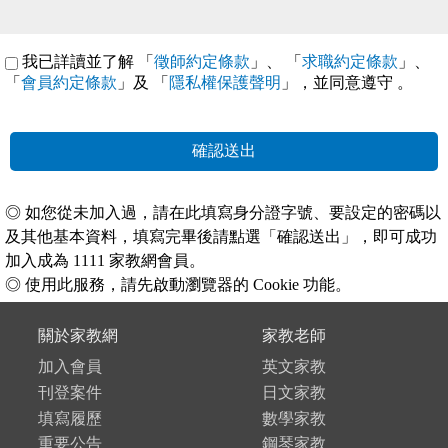
我已詳讀並了解 「
徵師約定條款
」、 「
求職約定條款
」、
「
會員約定條款
」及 「
隱私權保護聲明
」，並同意遵守
。
確認送出
◎ 如您從未加入過，請在此填寫身分證字號、要設定的密碼以
及其他基本資料，填寫完畢後請點選「確認送出」，即可成功
加入成為 1111 家教網會員。
◎ 使用此服務，請先啟動瀏覽器的 Cookie 功能。
關於家教網
家教老師
加入會員
英文家教
刊登案件
日文家教
填寫履歷
數學家教
重要公告
鋼琴家教