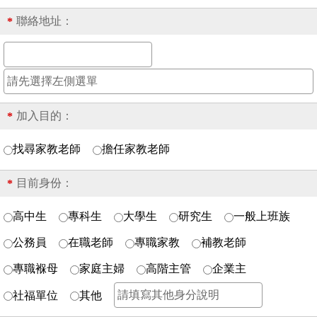
聯絡地址：
*
加入目的：
*
找尋家教老師
擔任家教老師
目前身份：
*
高中生
專科生
大學生
研究生
一般上班族
公務員
在職老師
專職家教
補教老師
專職褓母
家庭主婦
高階主管
企業主
社福單位
其他