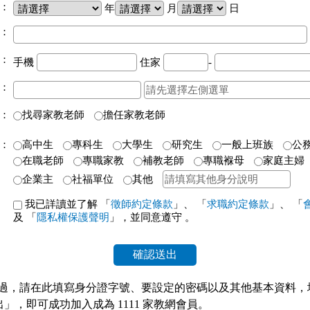
：
年
月
日
：
：
手機
住家
-
：
：
找尋家教老師
擔任家教老師
：
高中生
專科生
大學生
研究生
一般上班族
公
在職老師
專職家教
補教老師
專職褓母
家庭主婦
企業主
社福單位
其他
我已詳讀並了解 「
徵師約定條款
」、 「
求職約定條款
」、 「
及 「
隱私權保護聲明
」，並同意遵守
。
確認送出
入過，請在此填寫身分證字號、要設定的密碼以及其他基本資料，
」，即可成功加入成為 1111 家教網會員。