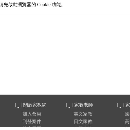
先啟動瀏覽器的 Cookie 功能。
關於家教網
家教老師
家
加入會員
英文家教
國
刊登案件
日文家教
高
填寫履歷
數學家教
台