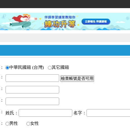
家教網
：
中華民國籍 (台灣)
其它國籍
：
：
：
：
姓氏：
名字：
：
男性
女性