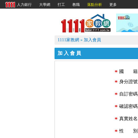
大學網
打工
教職
落點分析
更多
人力銀行
1111
1111家教網
»
加入會員
加入會員
*
國 籍
*
身分證號
*
自訂密碼
*
確認密碼
*
真實姓名
*
性 別