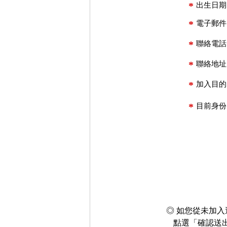
*
出生日期
*
電子郵件
*
聯絡電話
*
聯絡地址
*
加入目的
*
目前身份
◎ 如您從未加
點選「確認送出