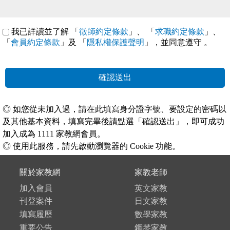
我已詳讀並了解 「
徵師約定條款
」、 「
求職約定條款
」、
「
會員約定條款
」及 「
隱私權保護聲明
」，並同意遵守
。
確認送出
◎ 如您從未加入過，請在此填寫身分證字號、要設定的密碼以
及其他基本資料，填寫完畢後請點選「確認送出」，即可成功
加入成為 1111 家教網會員。
◎ 使用此服務，請先啟動瀏覽器的 Cookie 功能。
關於家教網
家教老師
加入會員
英文家教
刊登案件
日文家教
填寫履歷
數學家教
重要公告
鋼琴家教