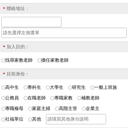
聯絡地址：
*
加入目的：
*
找尋家教老師
擔任家教老師
目前身份：
*
高中生
專科生
大學生
研究生
一般上班族
公務員
在職老師
專職家教
補教老師
專職褓母
家庭主婦
高階主管
企業主
社福單位
其他