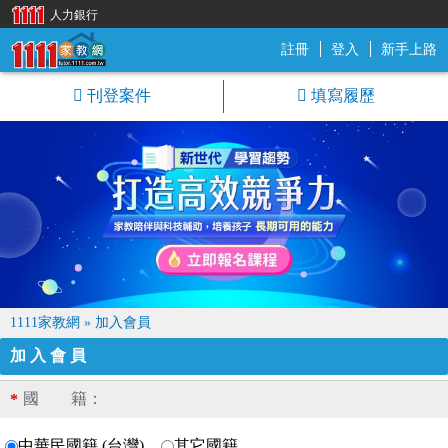
人力銀行
註冊
登入
新手上路
1111家教網
刊登案件
填寫履歷
1111家教網
»
加入會員
加入會員
國 籍：
*
中華民國籍 (台灣)
其它國籍