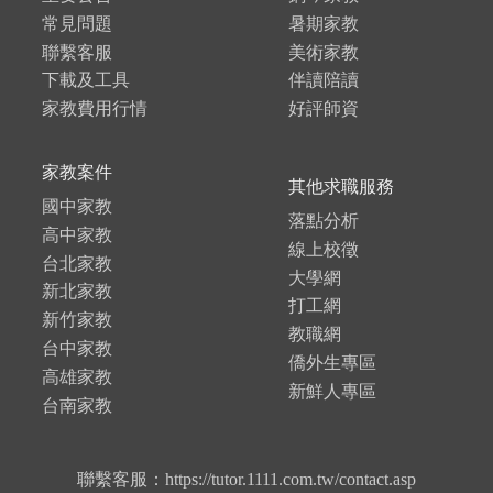
常見問題
暑期家教
聯繫客服
美術家教
下載及工具
伴讀陪讀
家教費用行情
好評師資
家教案件
其他求職服務
國中家教
落點分析
高中家教
線上校徵
台北家教
大學網
新北家教
打工網
新竹家教
教職網
台中家教
僑外生專區
高雄家教
新鮮人專區
台南家教
聯繫客服：https://tutor.1111.com.tw/contact.asp