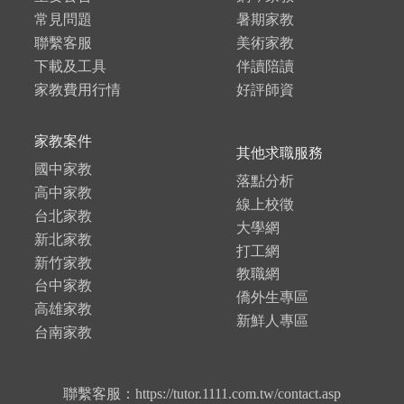
常見問題
暑期家教
聯繫客服
美術家教
下載及工具
伴讀陪讀
家教費用行情
好評師資
家教案件
其他求職服務
國中家教
落點分析
高中家教
線上校徵
台北家教
大學網
新北家教
打工網
新竹家教
教職網
台中家教
僑外生專區
高雄家教
新鮮人專區
台南家教
聯繫客服：https://tutor.1111.com.tw/contact.asp