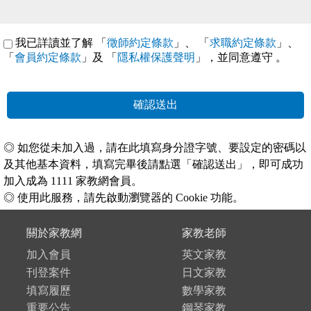
我已詳讀並了解 「
徵師約定條款
」、 「
求職約定條款
」、
「
會員約定條款
」及 「
隱私權保護聲明
」，並同意遵守
。
確認送出
◎ 如您從未加入過，請在此填寫身分證字號、要設定的密碼以
及其他基本資料，填寫完畢後請點選「確認送出」，即可成功
加入成為 1111 家教網會員。
◎ 使用此服務，請先啟動瀏覽器的 Cookie 功能。
關於家教網
家教老師
加入會員
英文家教
刊登案件
日文家教
填寫履歷
數學家教
重要公告
鋼琴家教