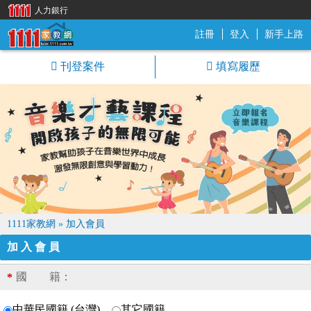
人力銀行
註冊
登入
新手上路
1111家教網
刊登案件
填寫履歷
1111家教網
»
加入會員
加入會員
國 籍：
*
中華民國籍 (台灣)
其它國籍