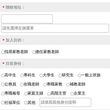
聯絡地址：
*
加入目的：
*
找尋家教老師
擔任家教老師
目前身份：
*
高中生
專科生
大學生
研究生
一般上班族
公務員
在職老師
專職家教
補教老師
專職褓母
家庭主婦
高階主管
企業主
社福單位
其他