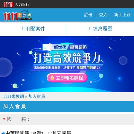
人力銀行
註冊
登入
新手上路
1111家教網
刊登案件
填寫履歷
1111家教網
»
加入會員
加入會員
國 籍：
*
中華民國籍 (台灣)
其它國籍