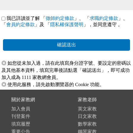
我已詳讀並了解 「
徵師約定條款
」、 「
求職約定條款
」、
「
會員約定條款
」及 「
隱私權保護聲明
」，並同意遵守
。
確認送出
◎ 如您從未加入過，請在此填寫身分證字號、要設定的密碼以
及其他基本資料，填寫完畢後請點選「確認送出」，即可成功
加入成為 1111 家教網會員。
◎ 使用此服務，請先啟動瀏覽器的 Cookie 功能。
關於家教網
家教老師
加入會員
英文家教
刊登案件
日文家教
填寫履歷
數學家教
重要公告
鋼琴家教