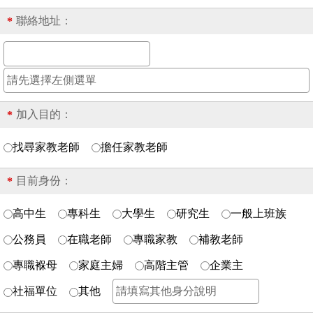
聯絡地址：
*
加入目的：
*
找尋家教老師
擔任家教老師
目前身份：
*
高中生
專科生
大學生
研究生
一般上班族
公務員
在職老師
專職家教
補教老師
專職褓母
家庭主婦
高階主管
企業主
社福單位
其他