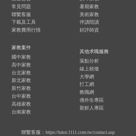
常見問題
暑期家教
聯繫客服
美術家教
下載及工具
伴讀陪讀
家教費用行情
好評師資
家教案件
其他求職服務
國中家教
落點分析
高中家教
線上校徵
台北家教
大學網
新北家教
打工網
新竹家教
教職網
台中家教
僑外生專區
高雄家教
新鮮人專區
台南家教
聯繫客服：https://tutor.1111.com.tw/contact.asp