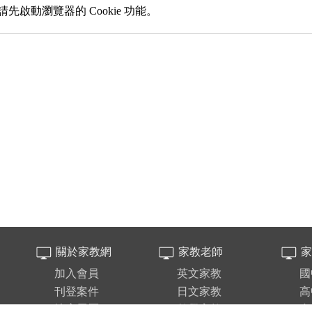
先啟動瀏覽器的 Cookie 功能。
關於家教網
家教老師
家
加入會員
英文家教
國
刊登案件
日文家教
高
填寫履歷
數學家教
台