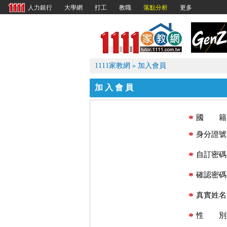
大學網
打工
教職
落點分析
更多
人力銀行
1111
1111家教網
»
加入會員
加入會員
*
國 籍
*
身分證號
*
自訂密碼
*
確認密碼
*
真實姓名
*
性 別