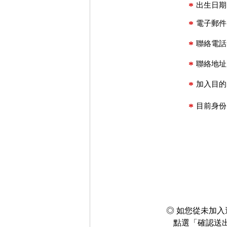
*
出生日期
*
電子郵件
*
聯絡電話
*
聯絡地址
*
加入目的
*
目前身份
◎ 如您從未加
點選「確認送出