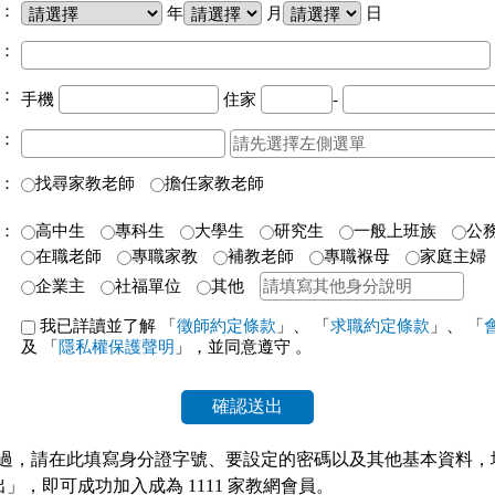
：
年
月
日
：
：
手機
住家
-
：
：
找尋家教老師
擔任家教老師
：
高中生
專科生
大學生
研究生
一般上班族
公
在職老師
專職家教
補教老師
專職褓母
家庭主婦
企業主
社福單位
其他
我已詳讀並了解 「
徵師約定條款
」、 「
求職約定條款
」、 「
及 「
隱私權保護聲明
」，並同意遵守
。
確認送出
入過，請在此填寫身分證字號、要設定的密碼以及其他基本資料，
」，即可成功加入成為 1111 家教網會員。