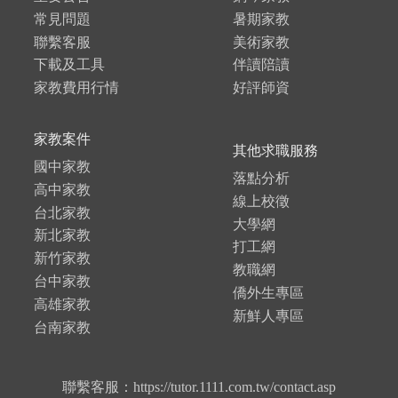
常見問題
暑期家教
聯繫客服
美術家教
下載及工具
伴讀陪讀
家教費用行情
好評師資
家教案件
其他求職服務
國中家教
落點分析
高中家教
線上校徵
台北家教
大學網
新北家教
打工網
新竹家教
教職網
台中家教
僑外生專區
高雄家教
新鮮人專區
台南家教
聯繫客服：https://tutor.1111.com.tw/contact.asp