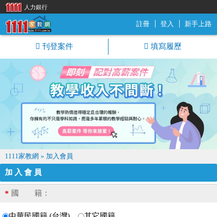
人力銀行
註冊
登入
新手上路
1111家教網
刊登案件
填寫履歷
1111家教網
»
加入會員
加入會員
國 籍：
*
中華民國籍 (台灣)
其它國籍