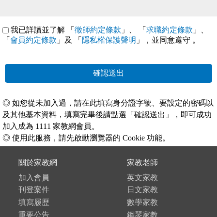
我已詳讀並了解 「
徵師約定條款
」、 「
求職約定條款
」、
「
會員約定條款
」及 「
隱私權保護聲明
」，並同意遵守
。
確認送出
◎ 如您從未加入過，請在此填寫身分證字號、要設定的密碼以
及其他基本資料，填寫完畢後請點選「確認送出」，即可成功
加入成為 1111 家教網會員。
◎ 使用此服務，請先啟動瀏覽器的 Cookie 功能。
關於家教網
家教老師
加入會員
英文家教
刊登案件
日文家教
填寫履歷
數學家教
重要公告
鋼琴家教