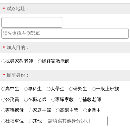
聯絡地址：
*
加入目的：
*
找尋家教老師
擔任家教老師
目前身份：
*
高中生
專科生
大學生
研究生
一般上班族
公務員
在職老師
專職家教
補教老師
專職褓母
家庭主婦
高階主管
企業主
社福單位
其他