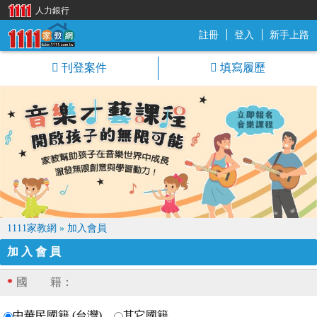
人力銀行
註冊
登入
新手上路
1111家教網
刊登案件
填寫履歷
1111家教網
»
加入會員
加入會員
國 籍：
*
中華民國籍 (台灣)
其它國籍