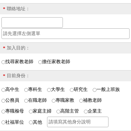
聯絡地址：
*
加入目的：
*
找尋家教老師
擔任家教老師
目前身份：
*
高中生
專科生
大學生
研究生
一般上班族
公務員
在職老師
專職家教
補教老師
專職褓母
家庭主婦
高階主管
企業主
社福單位
其他