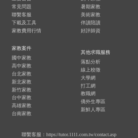
常見問題
暑期家教
聯繫客服
美術家教
下載及工具
伴讀陪讀
家教費用行情
好評師資
家教案件
其他求職服務
國中家教
落點分析
高中家教
線上校徵
台北家教
大學網
新北家教
打工網
新竹家教
教職網
台中家教
僑外生專區
高雄家教
新鮮人專區
台南家教
聯繫客服：https://tutor.1111.com.tw/contact.asp