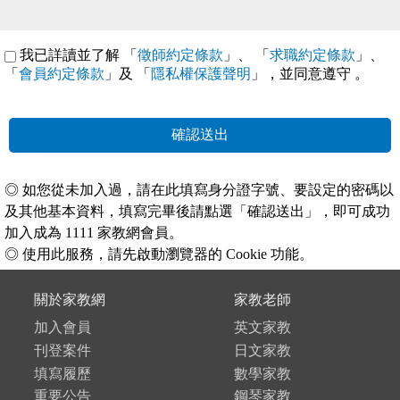
我已詳讀並了解 「
徵師約定條款
」、 「
求職約定條款
」、
「
會員約定條款
」及 「
隱私權保護聲明
」，並同意遵守
。
確認送出
◎ 如您從未加入過，請在此填寫身分證字號、要設定的密碼以
及其他基本資料，填寫完畢後請點選「確認送出」，即可成功
加入成為 1111 家教網會員。
◎ 使用此服務，請先啟動瀏覽器的 Cookie 功能。
關於家教網
家教老師
加入會員
英文家教
刊登案件
日文家教
填寫履歷
數學家教
重要公告
鋼琴家教