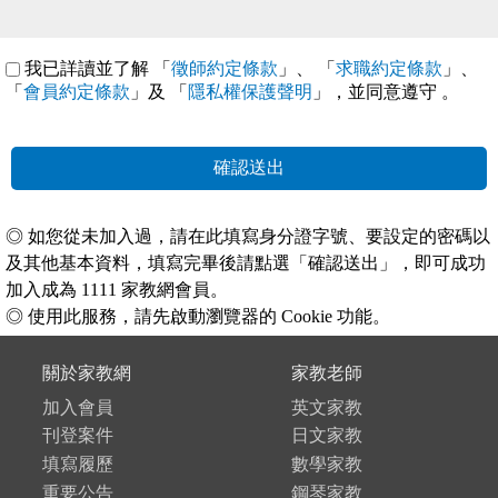
我已詳讀並了解 「
徵師約定條款
」、 「
求職約定條款
」、
「
會員約定條款
」及 「
隱私權保護聲明
」，並同意遵守
。
確認送出
◎ 如您從未加入過，請在此填寫身分證字號、要設定的密碼以
及其他基本資料，填寫完畢後請點選「確認送出」，即可成功
加入成為 1111 家教網會員。
◎ 使用此服務，請先啟動瀏覽器的 Cookie 功能。
關於家教網
家教老師
加入會員
英文家教
刊登案件
日文家教
填寫履歷
數學家教
重要公告
鋼琴家教