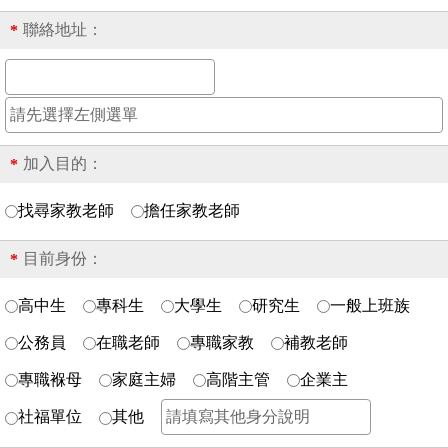
聯絡地址：
*
加入目的：
*
找尋家教老師
擔任家教老師
目前身份：
*
高中生
專科生
大學生
研究生
一般上班族
公務員
在職老師
專職家教
補教老師
專職褓母
家庭主婦
高階主管
企業主
社福單位
其他