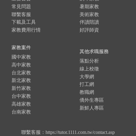
常見問題
暑期家教
聯繫客服
美術家教
下載及工具
伴讀陪讀
家教費用行情
好評師資
家教案件
其他求職服務
國中家教
落點分析
高中家教
線上校徵
台北家教
大學網
新北家教
打工網
新竹家教
教職網
台中家教
僑外生專區
高雄家教
新鮮人專區
台南家教
聯繫客服：https://tutor.1111.com.tw/contact.asp