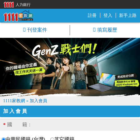
人力銀行
註冊
登入
新手上路
1111家教網
刊登案件
填寫履歷
1111家教網
»
加入會員
加入會員
國 籍：
*
中華民國籍 (台灣)
其它國籍