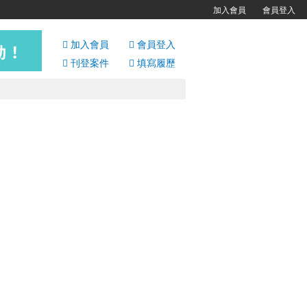
加入會員
會員登入
加入會員
會員
登入
刊登案件
填寫履歷