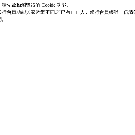
先啟動瀏覽器的 Cookie 功能。
力銀行會員功能與家教網不同,若已有1111人力銀行會員帳號，仍
用。