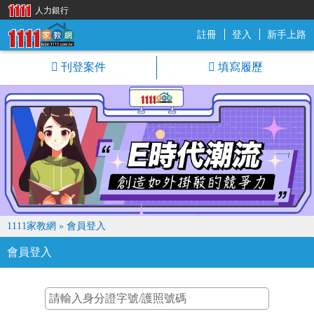
人力銀行
註冊
登入
新手上路
1111家教網
刊登案件
填寫履歷
1111家教網
»
會員登入
會員登入