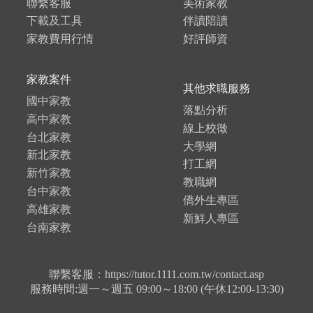
聯繫客服
美術家教
下載及工具
伴讀陪讀
家教費用行情
好評師資
家教案件
其他求職服務
國中家教
落點分析
高中家教
線上校徵
台北家教
大學網
新北家教
打工網
新竹家教
教職網
台中家教
僑外生專區
高雄家教
新鮮人專區
台南家教
聯繫客服：https://tutor.1111.com.tw/contact.asp
服務時間:週一～週五 09:00～18:00 (午休12:00-13:30)