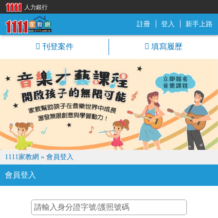
人力銀行
註冊
登入
新手上路
1111家教網
刊登案件
填寫履歷
1111家教網
»
會員登入
會員登入