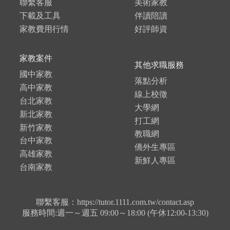
聯繫客服
美術家教
下載及工具
伴讀陪讀
家教費用行情
好評師資
家教案件
其他求職服務
國中家教
落點分析
高中家教
線上校徵
台北家教
大學網
新北家教
打工網
新竹家教
教職網
台中家教
僑外生專區
高雄家教
新鮮人專區
台南家教
聯繫客服：https://tutor.1111.com.tw/contact.asp
服務時間:週一～週五 09:00～18:00 (午休12:00-13:30)