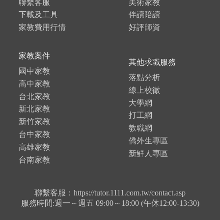
聯繫客服
美術家教
下載及工具
伴讀陪讀
家教費用行情
好評師資
家教案件
其他求職服務
國中家教
落點分析
高中家教
線上校徵
台北家教
大學網
新北家教
打工網
新竹家教
教職網
台中家教
僑外生專區
高雄家教
新鮮人專區
台南家教
聯繫客服：https://tutor.1111.com.tw/contact.asp
服務時間:週一～週五 09:00～18:00 (午休12:00-13:30)