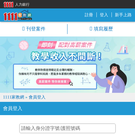
人力銀行
註冊
登入
新手上路
1111家教網
刊登案件
填寫履歷
1111家教網
»
會員登入
會員登入