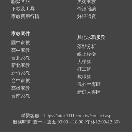
聯繫客服
美術家教
下載及工具
伴讀陪讀
家教費用行情
好評師資
家教案件
其他求職服務
國中家教
落點分析
高中家教
線上校徵
台北家教
大學網
新北家教
打工網
新竹家教
教職網
台中家教
僑外生專區
高雄家教
新鮮人專區
台南家教
聯繫客服：https://tutor.1111.com.tw/contact.asp
服務時間:週一～週五 09:00～18:00 (午休12:00-13:30)