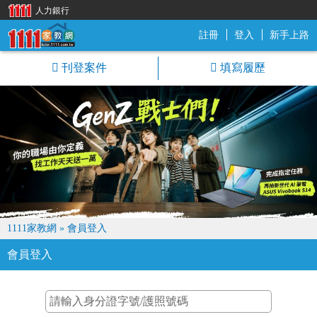
人力銀行
註冊
登入
新手上路
1111家教網
刊登案件
填寫履歷
1111家教網
»
會員登入
會員登入