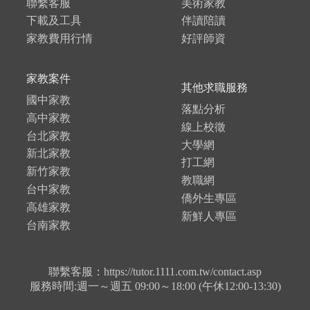
聯繫客服
美術家教
下載及工具
伴讀陪讀
家教費用行情
好評師資
家教案件
其他求職服務
國中家教
落點分析
高中家教
線上校徵
台北家教
大學網
新北家教
打工網
新竹家教
教職網
台中家教
僑外生專區
高雄家教
新鮮人專區
台南家教
聯繫客服：https://tutor.1111.com.tw/contact.asp
服務時間:週一～週五 09:00～18:00 (午休12:00-13:30)