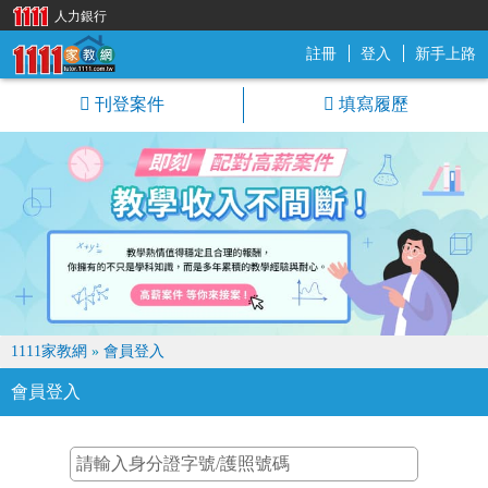
人力銀行
註冊
登入
新手上路
1111家教網
刊登案件
填寫履歷
1111家教網
»
會員登入
會員登入