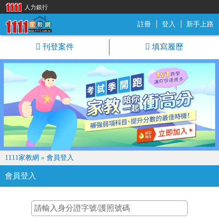
人力銀行
註冊
登入
新手上路
1111家教網
刊登案件
填寫履歷
1111家教網
»
會員登入
會員登入