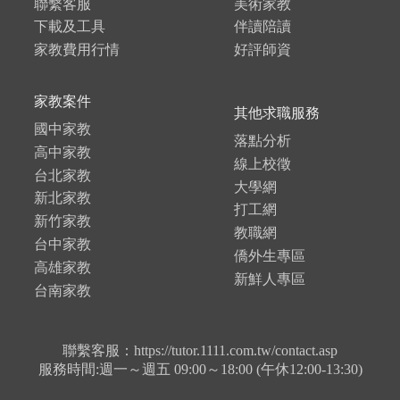
聯繫客服
美術家教
下載及工具
伴讀陪讀
家教費用行情
好評師資
家教案件
其他求職服務
國中家教
落點分析
高中家教
線上校徵
台北家教
大學網
新北家教
打工網
新竹家教
教職網
台中家教
僑外生專區
高雄家教
新鮮人專區
台南家教
聯繫客服：https://tutor.1111.com.tw/contact.asp
服務時間:週一～週五 09:00～18:00 (午休12:00-13:30)