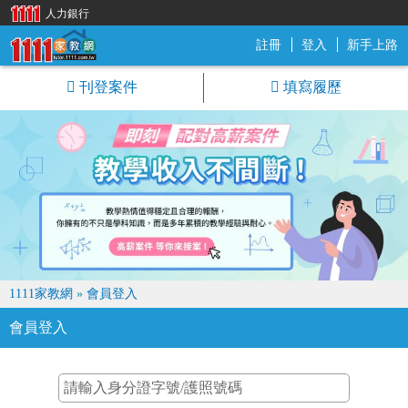
人力銀行
註冊
登入
新手上路
1111家教網
刊登案件
填寫履歷
1111家教網
»
會員登入
會員登入