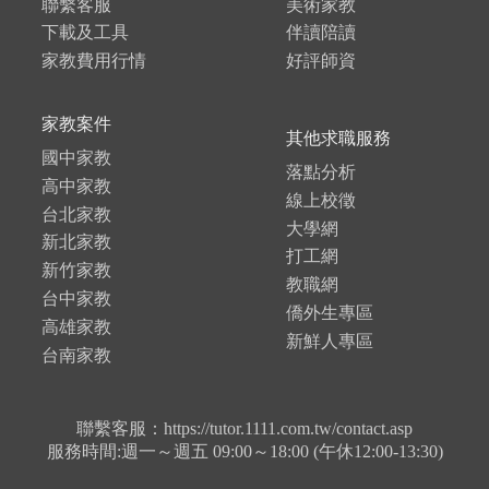
聯繫客服
美術家教
下載及工具
伴讀陪讀
家教費用行情
好評師資
家教案件
其他求職服務
國中家教
落點分析
高中家教
線上校徵
台北家教
大學網
新北家教
打工網
新竹家教
教職網
台中家教
僑外生專區
高雄家教
新鮮人專區
台南家教
聯繫客服：https://tutor.1111.com.tw/contact.asp
服務時間:週一～週五 09:00～18:00 (午休12:00-13:30)