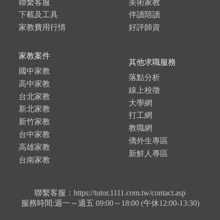
聯繫客服
美術家教
下載及工具
伴讀陪讀
家教費用行情
好評師資
家教案件
其他求職服務
國中家教
落點分析
高中家教
線上校徵
台北家教
大學網
新北家教
打工網
新竹家教
教職網
台中家教
僑外生專區
高雄家教
新鮮人專區
台南家教
聯繫客服：https://tutor.1111.com.tw/contact.asp
服務時間:週一～週五 09:00～18:00 (午休12:00-13:30)