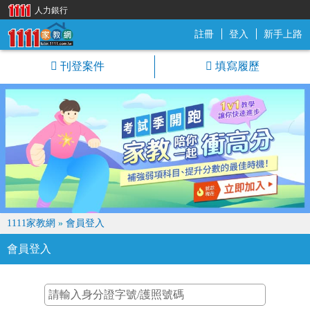
人力銀行
註冊
登入
新手上路
1111家教網
刊登案件
填寫履歷
1111家教網
»
會員登入
會員登入