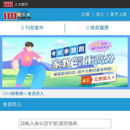
人力銀行
註冊
登入
新手上路
1111家教網
刊登案件
填寫履歷
1111家教網
»
會員登入
會員登入