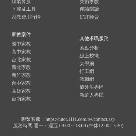
聯繫客服
美術家教
下載及工具
伴讀陪讀
家教費用行情
好評師資
家教案件
其他求職服務
國中家教
落點分析
高中家教
線上校徵
台北家教
大學網
新北家教
打工網
新竹家教
教職網
台中家教
僑外生專區
高雄家教
新鮮人專區
台南家教
聯繫客服：https://tutor.1111.com.tw/contact.asp
服務時間:週一～週五 09:00～18:00 (午休12:00-13:30)